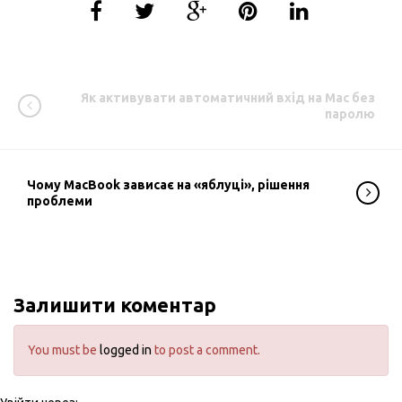
Як активувати автоматичний вхід на Mac без
паролю
Чому MacBook зависає на «яблуці», рішення
проблеми
Залишити коментар
You must be
logged in
to post a comment.