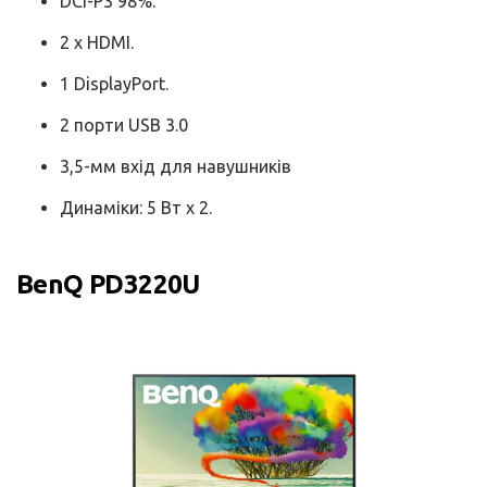
DCI-P3 98%.
2 х HDMI.
1 DisplayPort.
2 порти USB 3.0
3,5-мм вхід для навушників
Динаміки: 5 Вт х 2.
BenQ PD3220U