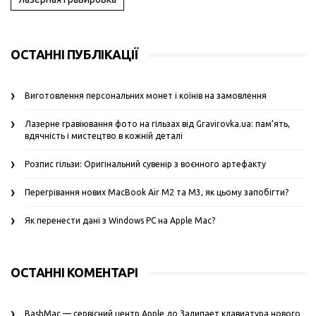
ОСТАННІ ПУБЛІКАЦІЇ
Виготовлення персональних монет і коїнів на замовлення
Лазерне гравіювання фото на гільзах від Gravirovka.ua: пам’ять,
вдячність і мистецтво в кожній деталі
Розпис гільзи: Оригінальний сувенір з воєнного артефакту
Перегрівання нових MacBook Air M2 та M3, як цьому запобігти?
Як перенести дані з Windows PC на Apple Mac?
ОСТАННІ КОМЕНТАРІ
BashMac — сервісний центр Apple
до
Залипает клавиатура нового