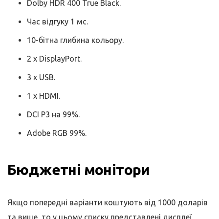
Dolby HDR 400 True Black.
Час відгуку 1 мс.
10-бітна глибина кольору.
2 x DisplayPort.
3 x USB.
1 x HDMI.
DCI P3 на 99%.
Adobe RGB 99%.
Бюджетні монітори
Якщо попередні варіанти коштують від 1000 доларів
та вище, то у цьому списку представлені дисплеї