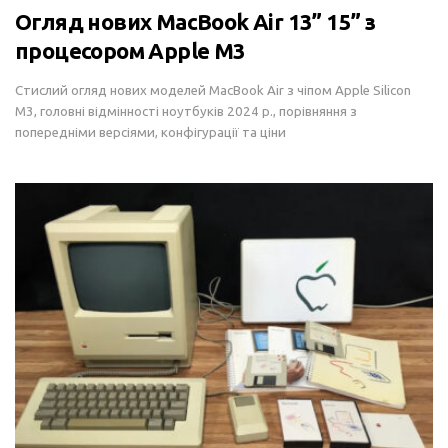
Огляд нових MacBook Air 13” 15” з
процесором Apple M3
Стислий огляд нових моделей MacBook Air з чіпом Apple Silicon
M3, головні відмінності ноутбуків 2024 р., порівняння з
попередніми версіями, конфігурації та ціни