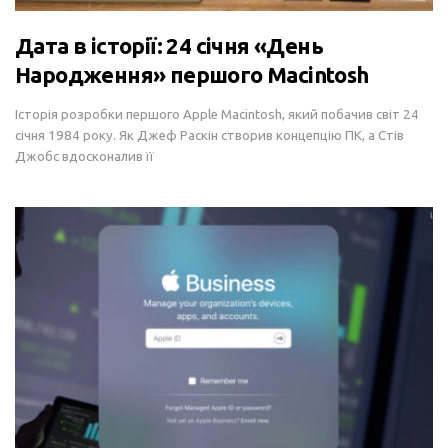
Дата в історії: 24 січня «День
Народження» першого Macintosh
Історія розробки першого Apple Macintosh, який побачив світ 24
січня 1984 року. Як Джеф Раскін створив концепцію ПК, а Стів
Джобс вдосконалив її