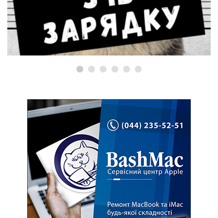
Винен у перегризанні дроту
MagSafe!