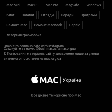
Mac Mini
macOS
Mac Pro
MagSafe
Windows
Блог
Новини
Огляди
Поради
Програми
Ремонт iMac
Ремонт MacBook
Сервіс
лазерная гравировка
Unable to communicate with Instagram.
Слідкуйте за нами:
@bashmacua
, #macorgua
© Копіювання матеріалів сайту дозволено лише за умови
активного посилання на
mac.org.ua
Все цікаве та корисне про Mac