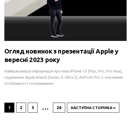
Огляд новинок з презентації Apple у
вересні 2023 року
Найважливіша інформація про нові iPhone 15 (Plus, Pro, Pro Max),
годинники Apple Watch (Series 9, Ultra 2), AirPods Pro 2-покоління.
Особливості та порівняння
…
1
2
3
26
НАСТУПНА СТОРІНКА »