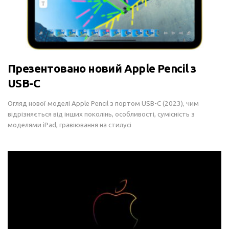
Презентовано новий Apple Pencil з
USB-C
Огляд нової моделі Apple Pencil з портом USB-C (2023), чим
відрізняється від інших поколінь, особливості, сумісність з
моделями iPad, гравіювання на стилусі