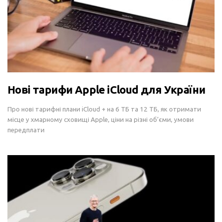
Нові тарифи Apple iCloud для України
Про нові тарифні плани iCloud + на 6 ТБ та 12 ТБ, як отримати
місце у хмарному сховищі Apple, ціни на різні об’єми, умови
передплати