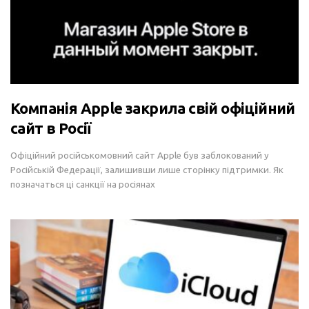
Компанія Apple закрила свій офіційний
сайт в Росії
Офіційний російськомовний сайт Apple був заблокований у
Російській Федерації, залишивши лише сторінку підтримки. Як
позначаться ці санкції на росіянах