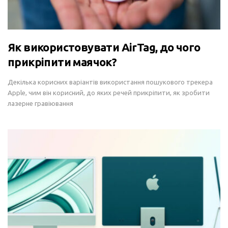
Як використовувати AirTag, до чого
прикріпити маячок?
Декілька корисних варіантів використання пошукового трекера
Apple, чим він корисний, до яких речей прикріпити, як зробити
лазерне гравіювання