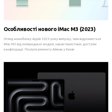
Особливості нового iMac M3 (2023)
Огляд моноблоку Apple 2023 року випуску, чим відрізняється
iMac M3 від попередньої моделі, характеристики, доступні
конфігурації. Послуги ремонту Аймак у Києві