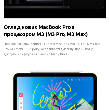
Огляд нових MacBook Pro з
процесором M3 (M3 Pro, M3 Max)
Порівняння характеристик нових MacBook Pro 14 та 16 M3 (M3
Pro, M3 Max) 2023 року, особливості дизайну, новий колір,
доступні конфігурації. Ремонт Mac у Києві