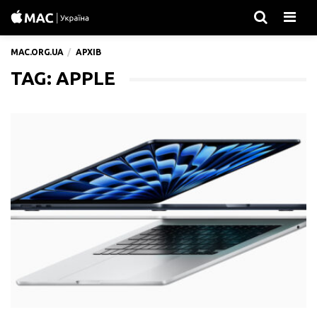
Men
MAC.ORG.UA
АРХІВ
TAG: APPLE