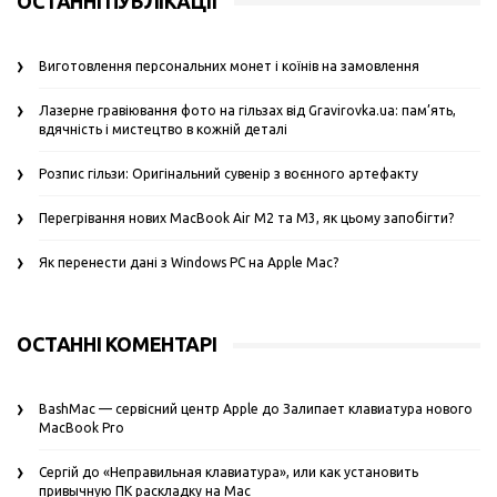
ОСТАННІ ПУБЛІКАЦІЇ
Виготовлення персональних монет і коїнів на замовлення
Лазерне гравіювання фото на гільзах від Gravirovka.ua: пам’ять,
вдячність і мистецтво в кожній деталі
Розпис гільзи: Оригінальний сувенір з воєнного артефакту
Перегрівання нових MacBook Air M2 та M3, як цьому запобігти?
Як перенести дані з Windows PC на Apple Mac?
ОСТАННІ КОМЕНТАРІ
BashMac — сервісний центр Apple
до
Залипает клавиатура нового
MacBook Pro
Сергій
до
«Неправильная клавиатура», или как установить
привычную ПК раскладку на Mac