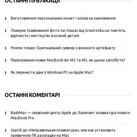
ОСТАННІ ПУБЛІКАЦІЇ
Виготовлення персональних монет і коїнів на замовлення
Лазерне гравіювання фото на гільзах від Gravirovka.ua: пам’ять,
вдячність і мистецтво в кожній деталі
Розпис гільзи: Оригінальний сувенір з воєнного артефакту
Перегрівання нових MacBook Air M2 та M3, як цьому запобігти?
Як перенести дані з Windows PC на Apple Mac?
ОСТАННІ КОМЕНТАРІ
BashMac — сервісний центр Apple
до
Залипает клавиатура нового
MacBook Pro
Сергій
до
«Неправильная клавиатура», или как установить
привычную ПК раскладку на Mac