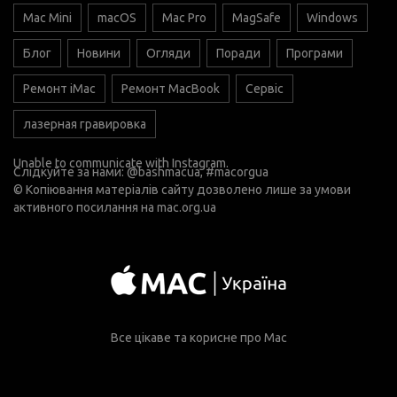
Mac Mini
macOS
Mac Pro
MagSafe
Windows
Блог
Новини
Огляди
Поради
Програми
Ремонт iMac
Ремонт MacBook
Сервіс
лазерная гравировка
Unable to communicate with Instagram.
Слідкуйте за нами:
@bashmacua
, #macorgua
© Копіювання матеріалів сайту дозволено лише за умови
активного посилання на
mac.org.ua
Все цікаве та корисне про Mac