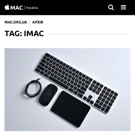
Men
MAC.ORG.UA
АРХІВ
TAG: IMAC