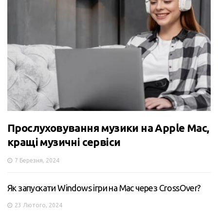
Прослуховування музики на Apple Mac,
кращі музичні сервіси
7 Березня, 2024
Як запускати Windows ігри на Mac через CrossOver?
23 Лютого, 2024