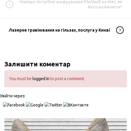
Навіщо потрібне шифрування FileVault на Mac, як
його включити?
Лазерне гравіювання на гільзах, послуга у Києві
Залишити коментар
You must be
logged in
to post a comment.
Увійти через: