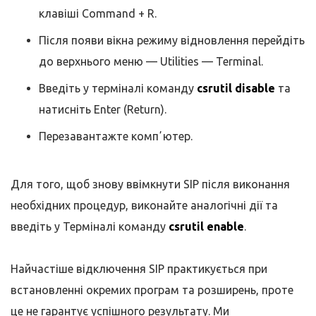
клавіші Command + R.
Після появи вікна режиму відновлення перейдіть
до верхнього меню — Utilities — Terminal.
Введіть у терміналі команду
csrutil disable
та
натисніть Enter (Return).
Перезавантажте компʼютер.
Для того, щоб знову ввімкнути SIP після виконання
необхідних процедур, виконайте аналогічні дії та
введіть у Терміналі команду
csrutil enable
.
Найчастіше відключення SIP практикується при
встановленні окремих програм та розширень, проте
це не гарантує успішного результату. Ми