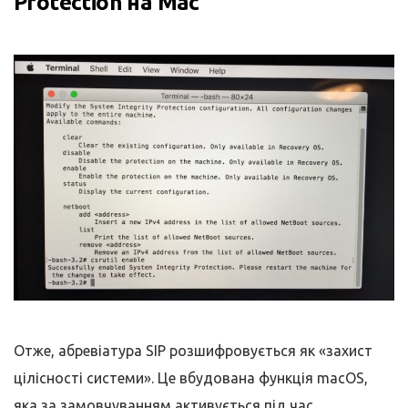
Protection на Mac
Отже, абревіатура SIP розшифровується як «захист
цілісності системи». Це вбудована функція macOS,
яка за замовчуванням активується під час