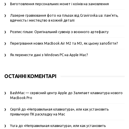
Виготовлення персональних монет і коїнів на замовлення
Лазерне гравіювання фото на гільзах від Gravirovka.ua: пам’ять,
вдячність і мистецтво в кожній деталі
Розпис гільзи: Оригінальний сувенір з воєнного артефакту
Перегрівання нових MacBook Air M2 та M3, як цьому запобігти?
Як перенести дані з Windows PC на Apple Mac?
ОСТАННІ КОМЕНТАРІ
BashMac — сервісний центр Apple
до
Залипает клавиатура нового
MacBook Pro
Сергій
до
«Неправильная клавиатура», или как установить
привычную ПК раскладку на Mac
Yura
до
«Неправильная клавиатура», или как установить