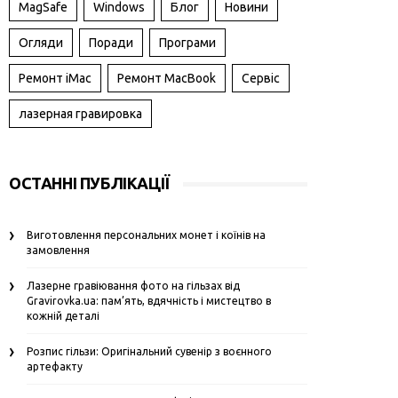
MagSafe
Windows
Блог
Новини
Огляди
Поради
Програми
Ремонт iMac
Ремонт MacBook
Сервіс
лазерная гравировка
ОСТАННІ ПУБЛІКАЦІЇ
Виготовлення персональних монет і коїнів на
замовлення
Лазерне гравіювання фото на гільзах від
Gravirovka.ua: пам’ять, вдячність і мистецтво в
кожній деталі
Розпис гільзи: Оригінальний сувенір з воєнного
артефакту