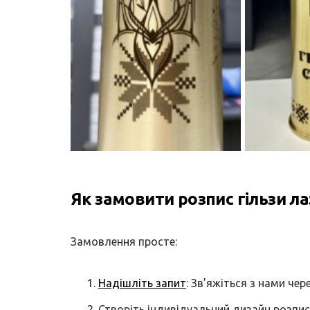
Як замовити розпис гільзи л
Замовлення просте:
Надішліть запит
: Зв’яжіться з нами чер
Створіть індивідуальний дизайн розпи