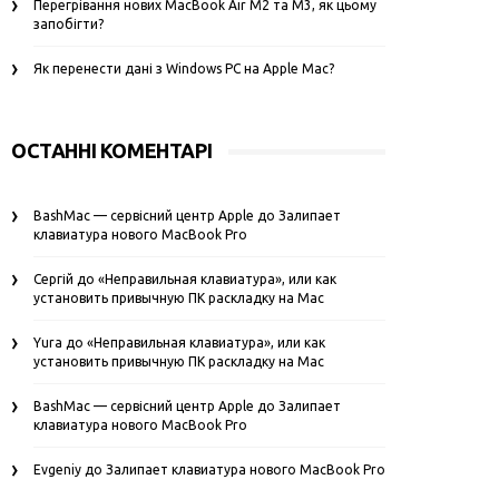
Перегрівання нових MacBook Air M2 та M3, як цьому
запобігти?
Як перенести дані з Windows PC на Apple Mac?
ОСТАННІ КОМЕНТАРІ
BashMac — сервісний центр Apple
до
Залипает
клавиатура нового MacBook Pro
Сергій
до
«Неправильная клавиатура», или как
установить привычную ПК раскладку на Mac
Yura
до
«Неправильная клавиатура», или как
установить привычную ПК раскладку на Mac
BashMac — сервісний центр Apple
до
Залипает
клавиатура нового MacBook Pro
Evgeniy
до
Залипает клавиатура нового MacBook Pro