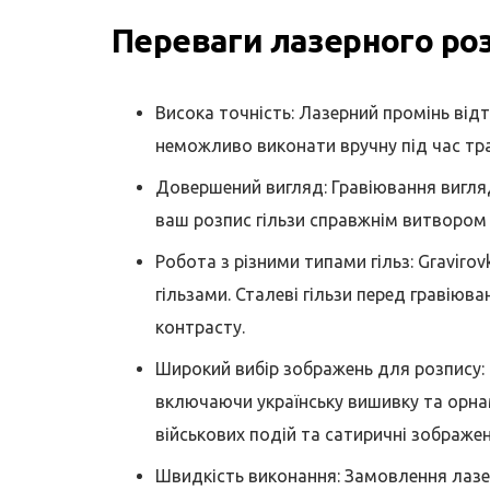
Переваги лазерного роз
Висока точність: Лазерний промінь від
неможливо виконати вручну під час тра
Довершений вигляд: Гравіювання вигля
ваш розпис гільзи справжнім витвором
Робота з різними типами гільз: Gravirov
гільзами. Сталеві гільзи перед гравію
контрасту.
Широкий вибір зображень для розпису:
включаючи українську вишивку та орнам
військових подій та сатиричні зображен
Швидкість виконання: Замовлення лазер