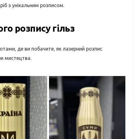
іб з унікальним розписом.
го розпису гільз
тами, де ви побачите, як лазерний розпис
ри мистецтва.