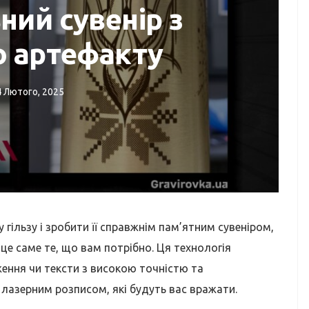
ний сувенір з
о артефакту
4 Лютого, 2025
 ТА ОГЛЯДИ
ФАН ЗОНА
acBook?
Винен у перегризанні
и?
дроту MagSafe!
 гільзу і зробити її справжнім пам’ятним сувеніром,
 це саме те, що вам потрібно. Ця технологія
ження чи тексти з високою точністю та
 лазерним розписом, які будуть вас вражати.