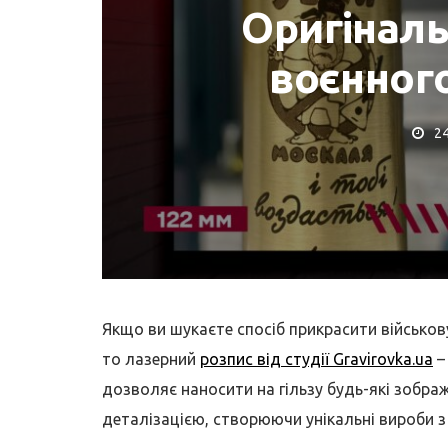
Оригіналь
воєнног
СЕРВІСНИЙ ЦЕНТР APPLE
2
КОРИСНІ ПОРАДИ
ідновлення даних з
орсткого диску,
Де купити M
лешки, SD
Як перевірит
Якщо ви шукаєте спосіб прикрасити військову
то лазерний
розпис від студії Gravirovka.ua
–
дозволяє наносити на гільзу будь-які зобра
деталізацією, створюючи унікальні вироби з