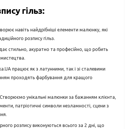
пису гільз:
творює навіть найдрібніші елементи малюнку, які
диційного розпису гільз.
дає стильно, акуратно та професійно, що робить
 мистецтва.
ka.UA працює як з латунними, так і зі сталевими
ванням проходять фарбування для кращого
 Створюємо унікальні малюнки за бажанням клієнта,
енти, патріотичні символи незламності, сцени з
ня.
ного розпису виконуються всього за 2 дні, що