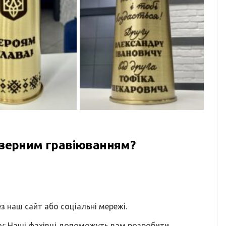
азерним гравіюванням?
ез наш сайт або соціальні мережі.
су: Наші фахівці допоможуть вам розробити