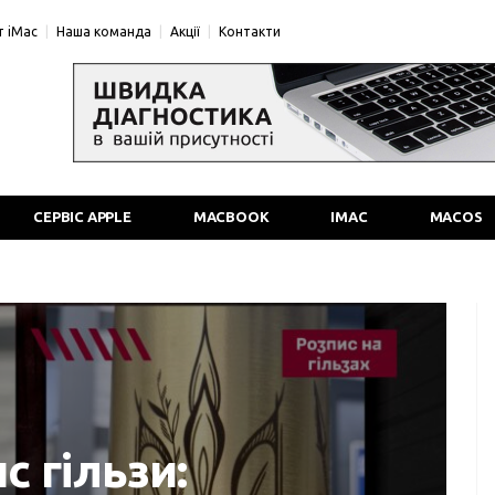
 iMac
Наша команда
Акції
Контакти
СЕРВІС APPLE
MACBOOK
IMAC
MACOS
с гільзи: