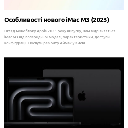
Особливості нового iMac M3 (2023)
Огляд моноблоку Apple 2023 року випуску, чим відрізняється
iMac M3 від попередньої моделі, характеристики, доступні
конфігурації. Послуги ремонту Аймак у Києві