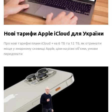
Нові тарифи Apple iCloud для України
Про нові тарифні плани iCloud + на 6 ТБ та 12 ТБ, як отримати
місце у хмарному сховищі Apple, ціни на різні об’єми, умови
передплати