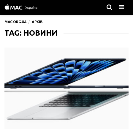
Men
MAC.ORG.UA
АРХІВ
TAG: НОВИНИ