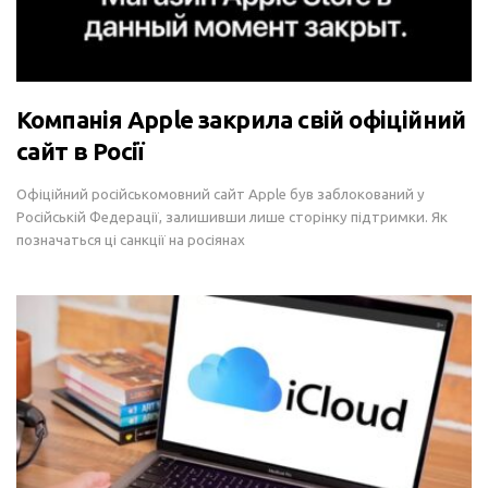
Компанія Apple закрила свій офіційний
сайт в Росії
Офіційний російськомовний сайт Apple був заблокований у
Російській Федерації, залишивши лише сторінку підтримки. Як
позначаться ці санкції на росіянах