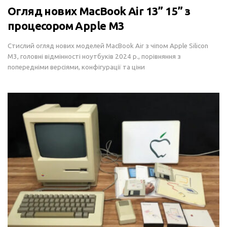
Огляд нових MacBook Air 13” 15” з
процесором Apple M3
Стислий огляд нових моделей MacBook Air з чіпом Apple Silicon
M3, головні відмінності ноутбуків 2024 р., порівняння з
попередніми версіями, конфігурації та ціни