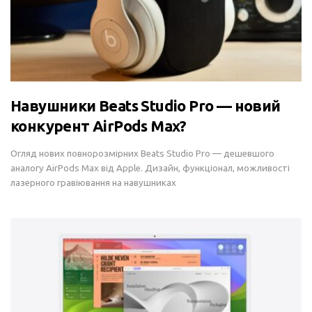
Навушники Beats Studio Pro — новий
конкурент AirPods Max?
Огляд нових повнорозмірних Beats Studio Pro — дешевшого
аналогу AirPods Max від Apple. Дизайн, функціонал, можливості
лазерного гравіювання на навушниках