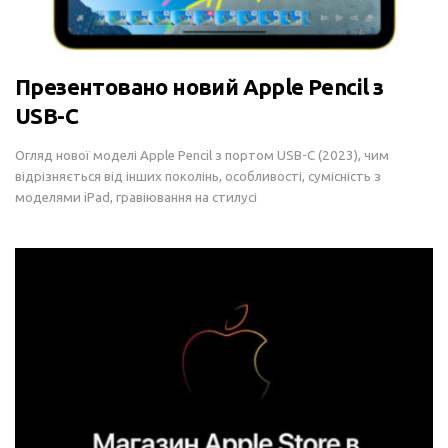
Презентовано новий Apple Pencil з
USB-C
Огляд нової моделі Apple Pencil з портом USB-C (2023), чим
відрізняється від інших поколінь, особливості, сумісність з
моделями iPad, гравіювання на стилусі