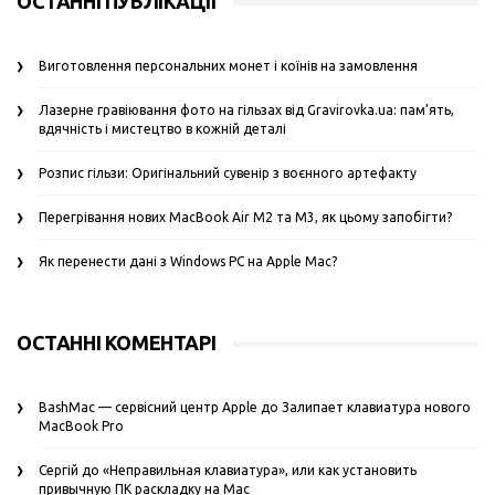
ОСТАННІ ПУБЛІКАЦІЇ
Виготовлення персональних монет і коїнів на замовлення
Лазерне гравіювання фото на гільзах від Gravirovka.ua: пам’ять,
вдячність і мистецтво в кожній деталі
Розпис гільзи: Оригінальний сувенір з воєнного артефакту
Перегрівання нових MacBook Air M2 та M3, як цьому запобігти?
Як перенести дані з Windows PC на Apple Mac?
ОСТАННІ КОМЕНТАРІ
BashMac — сервісний центр Apple
до
Залипает клавиатура нового
MacBook Pro
Сергій
до
«Неправильная клавиатура», или как установить
привычную ПК раскладку на Mac