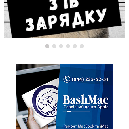
ФАН ЗОНА
Винен у перегризанні дроту
MagSafe!