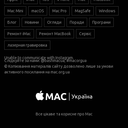
Mac Mini
macOS
Mac Pro
MagSafe
Windows
Блог
Новини
Огляди
Поради
Програми
Ремонт iMac
Ремонт MacBook
Сервіс
лазерная гравировка
Unable to communicate with Instagram.
Слідкуйте за нами:
@bashmacua
, #macorgua
© Копіювання матеріалів сайту дозволено лише за умови
активного посилання на
mac.org.ua
Все цікаве та корисне про Mac