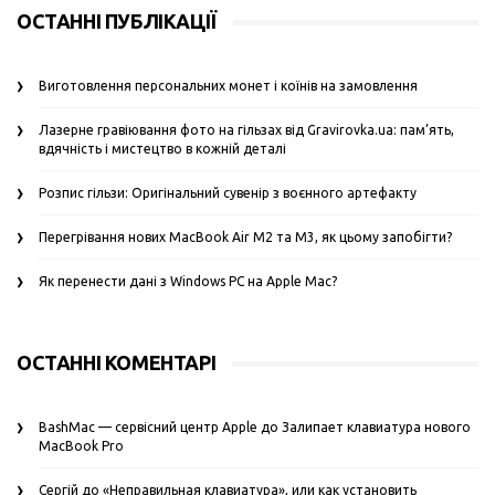
ОСТАННІ ПУБЛІКАЦІЇ
Виготовлення персональних монет і коїнів на замовлення
Лазерне гравіювання фото на гільзах від Gravirovka.ua: пам’ять,
вдячність і мистецтво в кожній деталі
Розпис гільзи: Оригінальний сувенір з воєнного артефакту
Перегрівання нових MacBook Air M2 та M3, як цьому запобігти?
Як перенести дані з Windows PC на Apple Mac?
ОСТАННІ КОМЕНТАРІ
BashMac — сервісний центр Apple
до
Залипает клавиатура нового
MacBook Pro
Сергій
до
«Неправильная клавиатура», или как установить