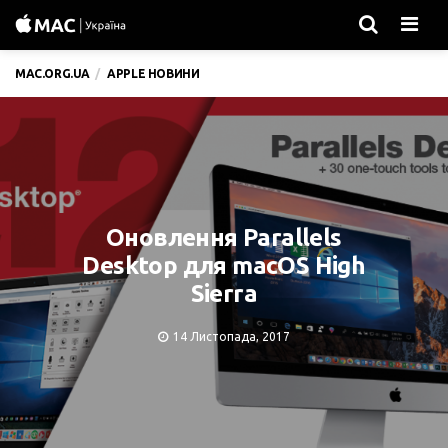
Men
MAC.ORG.UA
APPLE НОВИНИ
Оновлення Parallels
Desktop для macOS High
Sierra
14 Листопада, 2017