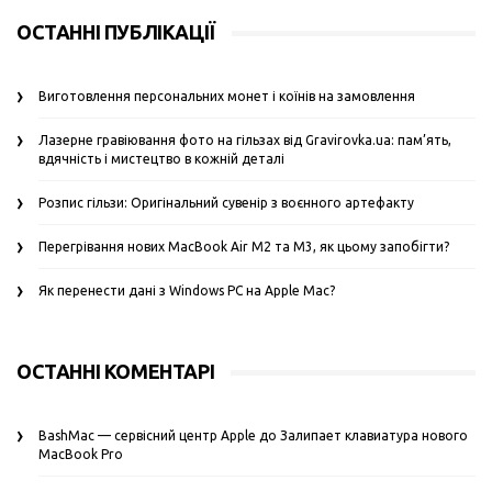
ОСТАННІ ПУБЛІКАЦІЇ
Виготовлення персональних монет і коїнів на замовлення
Лазерне гравіювання фото на гільзах від Gravirovka.ua: пам’ять,
вдячність і мистецтво в кожній деталі
Розпис гільзи: Оригінальний сувенір з воєнного артефакту
Перегрівання нових MacBook Air M2 та M3, як цьому запобігти?
Як перенести дані з Windows PC на Apple Mac?
ОСТАННІ КОМЕНТАРІ
BashMac — сервісний центр Apple
до
Залипает клавиатура нового
MacBook Pro