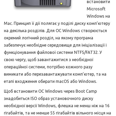
встановити
Microsoft
Windows на
Mac. Принцип її дії полягає у поділі диску комп’ютеру
на декілька розділів. Для ОС Windows створюється
окремий логічний розділ, на якому програма
забезпечує необхідне середовище для ініціалізації і
функціонування файлової системи NTFS/FAT32. У
свою чергу, щоб завантажитися з необхідної
операційної системи, потрібно кожного разу
вимикати або перезавантажувати комп’ютер, та на
етапі входження обирати macOS або Windows.
Щоб встановити ОС Windows через Boot Camp
знадобиться ISO образ установочного диску
необхідної версії Windows, флешка не менш ніж на 16
гігабайтів, та не менше 55 гігабайтів вільного місця на