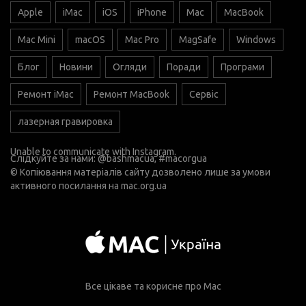
Apple
iMac
iOS
iPhone
Mac
MacBook
Mac Mini
macOS
Mac Pro
MagSafe
Windows
Блог
Новини
Огляди
Поради
Програми
Ремонт iMac
Ремонт MacBook
Сервіс
лазерная гравировка
Unable to communicate with Instagram.
Слідкуйте за нами:
@bashmacua
, #macorgua
© Копіювання матеріалів сайту дозволено лише за умови
активного посилання на
mac.org.ua
Все цікаве та корисне про Mac