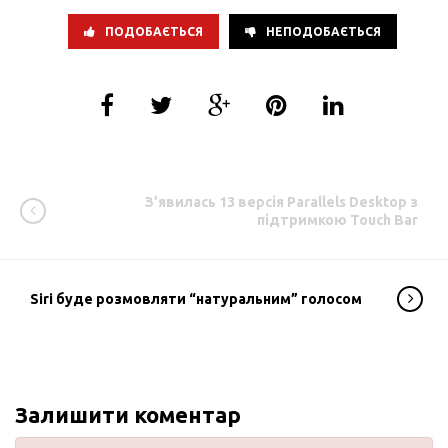
ПОДОБАЄТЬСЯ
НЕПОДОБАЄТЬСЯ
З’явилась 13 версія Parallels Desktop з
підтримкою Touch Bar
Siri буде розмовляти “натуральним” голосом
Залишити коментар