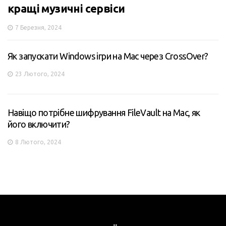
кращі музичні сервіси
7 Березня, 2024
Як запускати Windows ігри на Mac через CrossOver?
23 Лютого, 2024
Навіщо потрібне шифрування FileVault на Mac, як
його включити?
8 Лютого, 2024