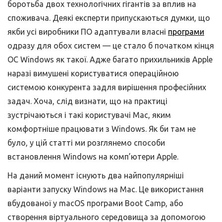
боротьба двох технологічних гігантів за вплив на
споживача. Деякі експерти припускаються думки, що
якби усі виробники ПО адаптували власні
програми
одразу для обох систем — це стало б початком кінця
ОС Windows як такої. Адже багато прихильників Apple
наразі вимушені користуватися операційною
системою конкурента задля вирішення професійних
задач. Хоча, слід визнати, що на практиці
зустрічаються і такі користувачі Mac, яким
комфортніше працювати з Windows. Як би там не
було, у цій статті ми розглянемо способи
встановлення Windows на комп’ютери Apple.
На даний момент існують два найпопулярніші
варіанти запуску Windows на Mac. Це використання
вбудованої у macOS програми Boot Camp, або
створення віртуального середовища за допомогою