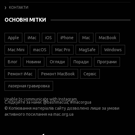
КОНТАКТИ
ОСНОВНІ МІТКИ
Apple
iMac
iOS
iPhone
Mac
MacBook
Mac Mini
macOS
Mac Pro
MagSafe
Windows
Блог
Новини
Огляди
Поради
Програми
Ремонт iMac
Ремонт MacBook
Сервіс
лазерная гравировка
Unable to communicate with Instagram.
Слідкуйте за нами:
@bashmacua
, #macorgua
© Копіювання матеріалів сайту дозволено лише за умови
активного посилання на
mac.org.ua