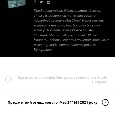
Профессиональный дегустатор яблок со
стажем, адепт культа «маководов» и
последний из клана MacCloud. Расскажу как
готовить повидло, кто бросил яблоко на
голову Ньютона, а также все об iMac,
MacBook, Mac Pro, Mac mini, iPad, iPhone!
Новости, обзоры, советы по использованию и
ремонту Apple, естественно прямо из
Купертино.
Що відомо про офіційне представництво Apple
в Україні
Предметний огляд нового iMac 24” M1 2021 року