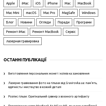
Apple
iMac
iOS
iPhone
Mac
MacBook
Mac Mini
macOS
Mac Pro
MagSafe
Windows
Блог
Новини
Огляди
Поради
Програми
Ремонт iMac
Ремонт MacBook
Сервіс
лазерная гравировка
ОСТАННІ ПУБЛІКАЦІЇ
Виготовлення персональних монет і коїнів на замовлення
Лазерне гравіювання фото на гільзах від Gravirovka.ua: пам’ять,
вдячність і мистецтво в кожній деталі
Розпис гільзи: Оригінальний сувенір з воєнного артефакту
Перегрівання нових MacBook Air M2 та M3, як цьому запобігти?