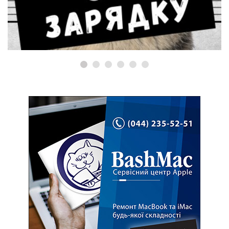
Винен у перегризанні дроту
MagSafe!