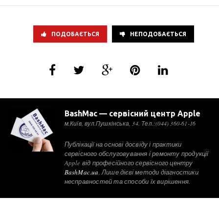
ПОДОБАЄТЬСЯ
НЕПОДОБАЄТЬСЯ
BashMac — сервісний центр Apple
м.Київ, вул.Пушкінська, 34. Тел.:(044) 360-61-16
Публікації на основі досвіду і практики
сервісного обслуговування і ремонту продукції
Apple від професійного сервісного центру
BashMac.ua
. Лише дієві методи діагностики
несправностей та способи їх вирішення.