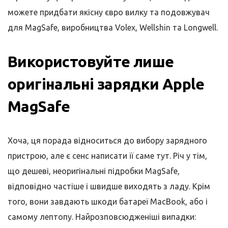
можете придбати якісну євро вилку та подовжувач
для MagSafe, виробництва Volex, Wellshin та Longwell.
Використовуйте лише
оригінальні зарядки Apple
MagSafe
Хоча, ця порада відноситься до вибору зарядного
пристрою, але є сенс написати її саме тут. Річ у тім,
що дешеві, неоригінальні підробки MagSafe,
відповідно частіше і швидше виходять з ладу. Крім
того, вони завдають шкоди батареї MacBook, або і
самому лептопу. Найрозповсюдженіші випадки: