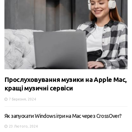
Прослуховування музики на Apple Mac,
кращі музичні сервіси
7 Березня, 2024
Як запускати Windows ігри на Mac через CrossOver?
23 Лютого, 2024