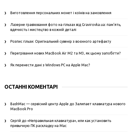
Виготовлення персональних монет і коїнів на замовлення
Лазерне гравіювання фото на гільзах від Gravirovka.ua: пам’ять,
вдячність і мистецтво в кожній деталі
Розпис гільзи: Оригінальний сувенір з воєнного артефакту
Перегрівання нових MacBook Air M2 та M3, як цьому запобігти?
Як перенести дані з Windows PC на Apple Mac?
ОСТАННІ КОМЕНТАРІ
BashMac — сервісний центр Apple
до
Залипает клавиатура нового
MacBook Pro
Сергій
до
«Неправильная клавиатура», или как установить
привычную ПК раскладку на Mac