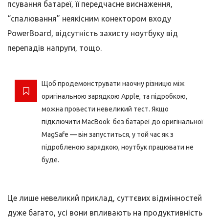
псування батареї, її передчасне виснаження,
“спалювання” неякісним конектором входу
PowerBoard, відсутність захисту ноутбуку від
перепадів напруги, тощо.
Щоб продемонструвати наочну різницю між
оригінальною зарядкою Apple, та підробкою,
можна провести невеликий тест. Якщо
підключити MacBook без батареї до оригінальної
MagSafe — він запуститься, у той час як з
підробленою зарядкою, ноутбук працювати не
буде.
Це лише невеликий приклад, суттєвих відмінностей
дуже багато, усі вони впливають на продуктивність