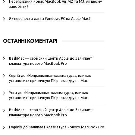
Перегрівання нових MacBook Air M2 та M3, як цьому
запобігти?
Як перенести дані з Windows PC на Apple Mac?
ОСТАННІ КОМЕНТАРІ
BashMac — сервісний центр Apple
до
Залипает
клавиатура нового MacBook Pro
Сергій
до
«Неправильная клавиатура», или как
установить привычную ПК раскладку на Mac
Yura
до
«Неправильная клавиатура», или как
установить привычную ПК раскладку на Mac
BashMac — сервісний центр Apple
до
Залипает
клавиатура нового MacBook Pro
Evgeniy
до
Залипает клавиатура нового MacBook Pro