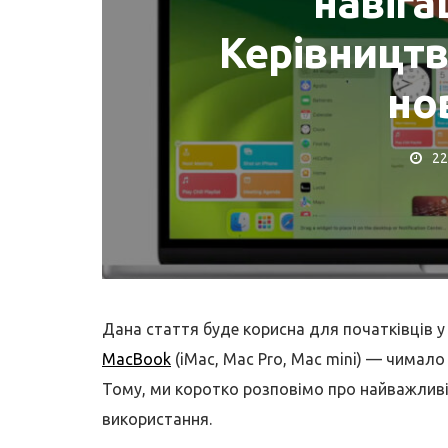
навігац
Керівництв
но
ОНТ MACBOOK
КОРИСНІ ПОРАДИ ТА
22
 потрібна заміна
Де купити MacB
ареї MacBook?
Як перевірити?
Дана стаття буде корисна для початківців у 
MacBook
(iMac, Mac Pro, Mac mini) — чимало
Тому, ми коротко розповімо про найважливі
використання.