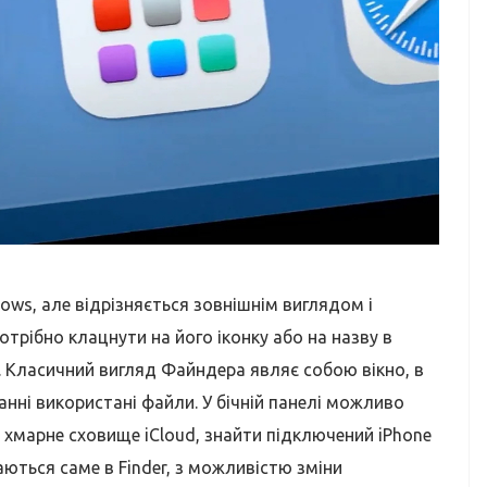
ws, але відрізняється зовнішнім виглядом і
трібно клацнути на його іконку або на назву в
. Класичний вигляд Файндера являє собою вікно, в
нні використані файли. У бічній панелі можливо
 хмарне сховище iCloud, знайти підключений iPhone
ваються саме в Finder, з можливістю зміни