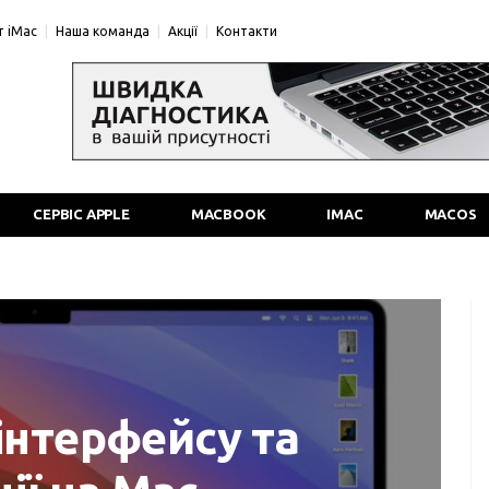
 iMac
Наша команда
Акції
Контакти
СЕРВІС APPLE
MACBOOK
IMAC
MACOS
інтерфейсу та