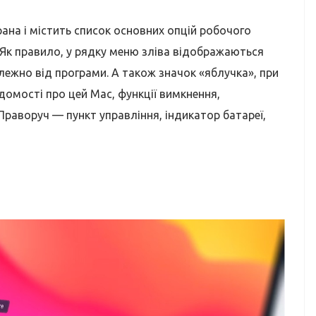
рана і містить список основних опцій робочого
. Як правило, у рядку меню зліва відображаються
, залежно від програми. А також значок «яблучка», при
домості про цей Mac, функції вимкнення,
раворуч — пункт управління, індикатор батареї,