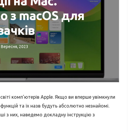
ії на Mac.
о з macOS для
вачків
СЕРВІСНИЙ ЦЕНТР APPLE
 ОГЛЯДИ
 Вересня, 2023
Відновлення даних з
ook?
жорсткого диску,
флешки, SD
світі комп’ютерів Apple. Якщо ви вперше увімкнули
 функцій та їх назв будуть абсолютно незнайомі.
ші з них, наведемо докладну інструкцію з