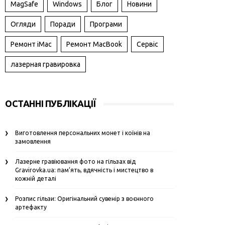
MagSafe
Windows
Блог
Новини
Огляди
Поради
Програми
Ремонт iMac
Ремонт MacBook
Сервіс
лазерная гравировка
ОСТАННІ ПУБЛІКАЦІЇ
Виготовлення персональних монет і коїнів на
замовлення
Лазерне гравіювання фото на гільзах від
Gravirovka.ua: пам’ять, вдячність і мистецтво в
кожній деталі
Розпис гільзи: Оригінальний сувенір з воєнного
артефакту