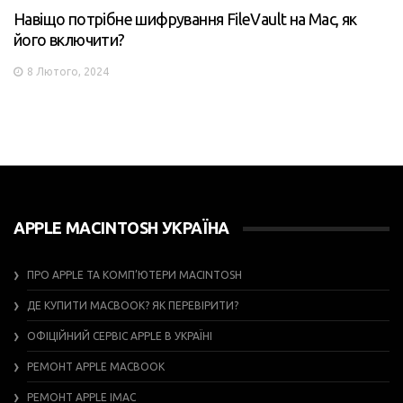
Навіщо потрібне шифрування FileVault на Mac, як
його включити?
8 Лютого, 2024
APPLE MACINTOSH УКРАЇНА
ПРО APPLE ТА КОМП’ЮТЕРИ MACINTOSH
ДЕ КУПИТИ MACBOOK? ЯК ПЕРЕВІРИТИ?
ОФІЦІЙНИЙ СЕРВІС APPLE В УКРАЇНІ
РЕМОНТ APPLE MACBOOK
РЕМОНТ APPLE IMAC