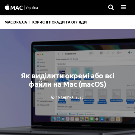
Men
MAC.ORG.UA
КОРИСНІ ПОРАДИ ТА ОГЛЯДИ
Як виділити окремі або всі
файли на Mac (macOS)
16 Серпня, 2023