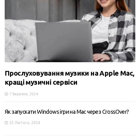
Прослуховування музики на Apple Mac,
кращі музичні сервіси
7 Березня, 2024
Як запускати Windows ігри на Mac через CrossOver?
23 Лютого, 2024