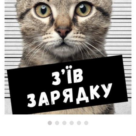
ФАН ЗОНА
Винен у перегризанні дроту
MagSafe!