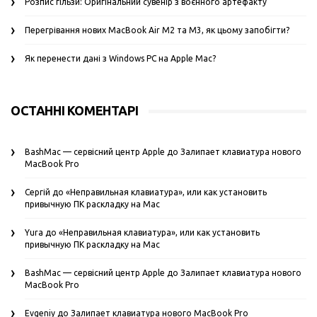
Розпис гільзи: Оригінальний сувенір з воєнного артефакту
Перегрівання нових MacBook Air M2 та M3, як цьому запобігти?
Як перенести дані з Windows PC на Apple Mac?
ОСТАННІ КОМЕНТАРІ
BashMac — сервісний центр Apple
до
Залипает клавиатура нового
MacBook Pro
Сергій
до
«Неправильная клавиатура», или как установить
привычную ПК раскладку на Mac
Yura
до
«Неправильная клавиатура», или как установить
привычную ПК раскладку на Mac
BashMac — сервісний центр Apple
до
Залипает клавиатура нового
MacBook Pro
Evgeniy
до
Залипает клавиатура нового MacBook Pro