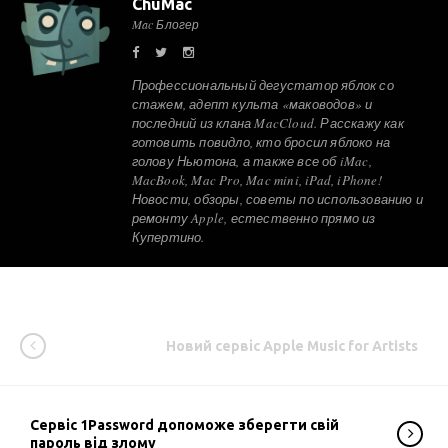
ChuMac
Mac Блогер
Профессиональный дегустатор яблок со
стажем, адепт культа «маководов» и
последний из клана MacCloud. Расскажу как
готовить повидло, кто бросил яблоко на
голову Ньютона, а также все об iMac,
MacBook, Mac Pro, Mac mini, iPad, iPhone!
Новости, обзоры, советы по использованию и
ремонту Apple, естественно прямо из
Купертино.
Новий сервіс Apple Music for Artists
Сервіс 1Password допоможе зберегти свій
пароль від злому