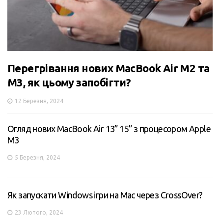
Перегрівання нових MacBook Air M2 та
M3, як цьому запобігти?
12 Березня, 2024
Огляд нових MacBook Air 13” 15” з процесором Apple
M3
5 Березня, 2024
Як запускати Windows ігри на Mac через CrossOver?
23 Лютого, 2024