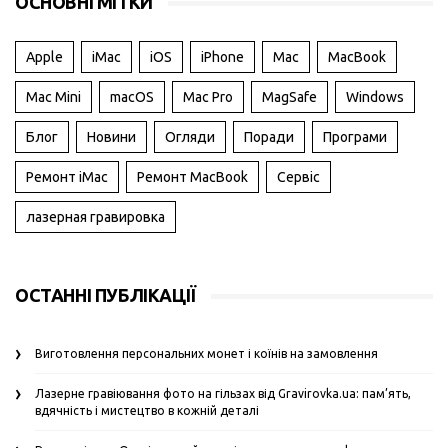
ОСНОВНІ МІТКИ
Apple
iMac
iOS
iPhone
Mac
MacBook
Mac Mini
macOS
Mac Pro
MagSafe
Windows
Блог
Новини
Огляди
Поради
Програми
Ремонт iMac
Ремонт MacBook
Сервіс
лазерная гравировка
ОСТАННІ ПУБЛІКАЦІЇ
Виготовлення персональних монет і коїнів на замовлення
Лазерне гравіювання фото на гільзах від Gravirovka.ua: пам’ять,
вдячність і мистецтво в кожній деталі