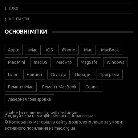
БЛОГ
КОНТАКТИ
ОСНОВНІ МІТКИ
Apple
iMac
iOS
iPhone
Mac
MacBook
Mac Mini
macOS
Mac Pro
MagSafe
Windows
Блог
Новини
Огляди
Поради
Програми
Ремонт iMac
Ремонт MacBook
Сервіс
лазерная гравировка
Unable to communicate with Instagram.
Слідкуйте за нами:
@bashmacua
, #macorgua
© Копіювання матеріалів сайту дозволено лише за умови
активного посилання на
mac.org.ua