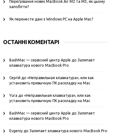
Перегрівання нових MacBook Air M2 та M3, як цьому
запобігти?
Як перенести дані з Windows PC на Apple Mac?
ОСТАННІ КОМЕНТАРІ
BashMac — сервісний центр Apple
до
Залипает
клавиатура нового MacBook Pro
Сергій
до
«Неправильная клавиатура», или как
установить привычную ПК раскладку на Mac
Yura
до
«Неправильная клавиатура», или как
установить привычную ПК раскладку на Mac
BashMac — сервісний центр Apple
до
Залипает
клавиатура нового MacBook Pro
Evgeniy
до
Залипает клавиатура нового MacBook Pro