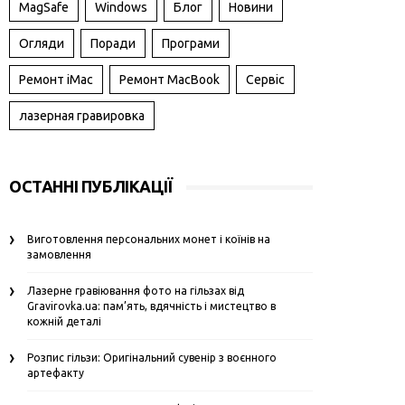
MagSafe
Windows
Блог
Новини
Огляди
Поради
Програми
Ремонт iMac
Ремонт MacBook
Сервіс
лазерная гравировка
ОСТАННІ ПУБЛІКАЦІЇ
Виготовлення персональних монет і коїнів на
замовлення
Лазерне гравіювання фото на гільзах від
Gravirovka.ua: пам’ять, вдячність і мистецтво в
кожній деталі
Розпис гільзи: Оригінальний сувенір з воєнного
артефакту