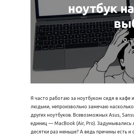
ноутбук на
вы
2
Т MACBOOK
РЕМОНТ IMAC
отрібна заміна
ї MacBook?
Ремонт iMac
Я часто работаю за ноутбуком сидя в кафе 
людьми, непроизвольно замечаю насколько
других ноутбуков. Всевозможных Asus, Sansun
единиц — MacBook (Air, Pro). Задумывались
десятки раз меньше? А ведь причины есть и 