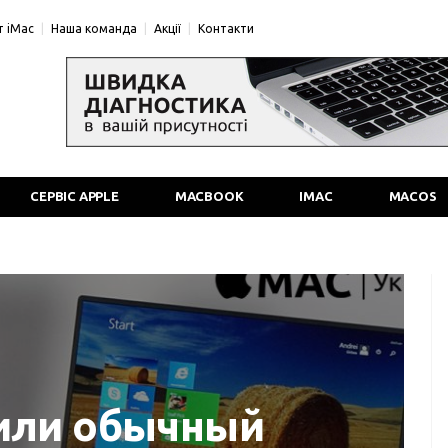
 iMac
Наша команда
Акції
Контакти
СЕРВІС APPLE
MACBOOK
IMAC
MACOS
или обычный