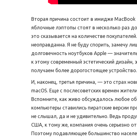
Вторая причина состоит в имидже MacBook к
яблочные лэптопы стоят в несколько раз д
это сказывается на количестве покупателей
неоправданна. Я не буду спорить, замечу ли
долговечность ноутбуков Apple — значител
к этому современный эстетический дизайн, э
получаем более дорогостоящее устройство.
И, наконец, третья причина, — это страх н
macOS. Еще с послесоветских времен жител
Вспомните, как живо обсуждалось любое обн
компьютеры ставились пиратские версии пр
не слышал, да и не удивительно. Ведь прод
США, к тому же, компания очень серьезно о
Поэтому подавляющее большинство населен