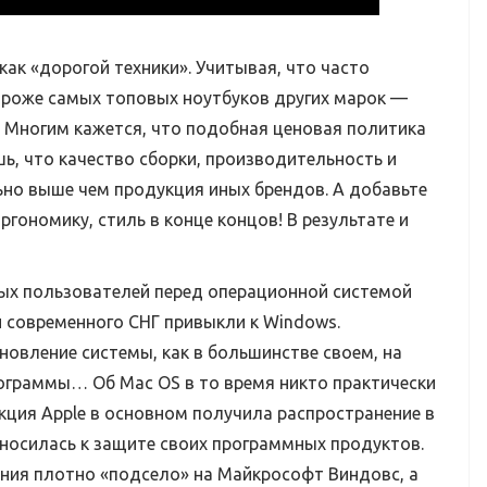
ак «дорогой техники». Учитывая, что часто
ороже самых топовых ноутбуков других марок —
. Многим кажется, что подобная ценовая политика
шь, что качество сборки, производительность и
ьно выше чем продукция иных брендов. А добавьте
ргономику, стиль в конце концов! В результате и
овых пользователей перед операционной системой
и современного СНГ привыкли к Windows.
овление системы, как в большинстве своем, на
ограммы… Об Mac OS в то время никто практически
укция Apple в основном получила распространение в
тносилась к защите своих программных продуктов.
ия плотно «подсело» на Майкрософт Виндовс, а