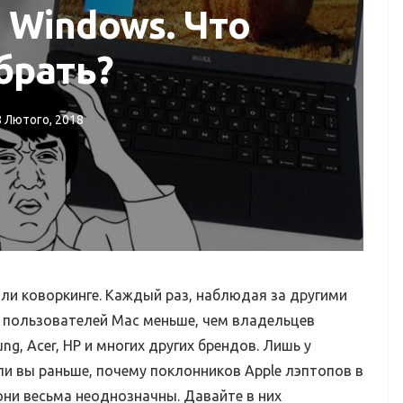
 Windows. Что
брать?
8 Лютого, 2018
КОРИСНІ ПОРАДИ ТА ОГЛЯДИ
Де купити MacBook?
Як перевірити?
или коворкинге. Каждый раз, наблюдая за другими
 пользователей Mac меньше, чем владельцев
g, Acer, HP и многих других брендов. Лишь у
 ли вы раньше, почему поклонников Apple лэптопов в
они весьма неоднозначны. Давайте в них