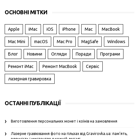
ОСНОВНІ МІТКИ
Apple
iMac
iOS
iPhone
Mac
MacBook
Mac Mini
macOS
Mac Pro
MagSafe
Windows
Блог
Новини
Огляди
Поради
Програми
Ремонт iMac
Ремонт MacBook
Сервіс
лазерная гравировка
ОСТАННІ ПУБЛІКАЦІЇ
Виготовлення персональних монет і коїнів на замовлення
Лазерне гравіювання фото на гільзах від Gravirovka.ua: пам’ять,
вдячність і мистецтво в кожній деталі