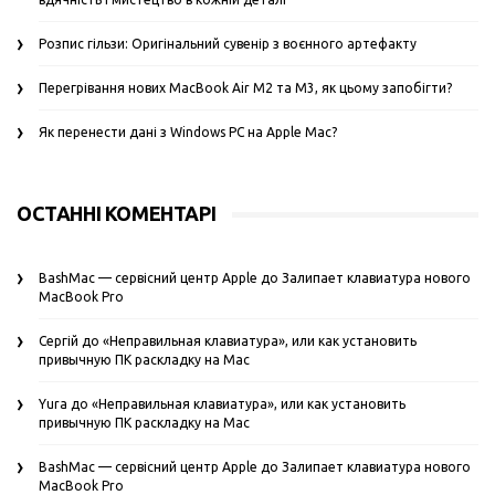
Розпис гільзи: Оригінальний сувенір з воєнного артефакту
Перегрівання нових MacBook Air M2 та M3, як цьому запобігти?
Як перенести дані з Windows PC на Apple Mac?
ОСТАННІ КОМЕНТАРІ
BashMac — сервісний центр Apple
до
Залипает клавиатура нового
MacBook Pro
Сергій
до
«Неправильная клавиатура», или как установить
привычную ПК раскладку на Mac
Yura
до
«Неправильная клавиатура», или как установить
привычную ПК раскладку на Mac
BashMac — сервісний центр Apple
до
Залипает клавиатура нового
MacBook Pro