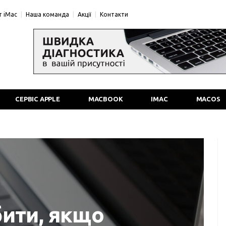
 iMac
Наша команда
Акції
Контакти
СЕРВІС APPLE
MACBOOK
IMAC
MACOS
ити, якщо