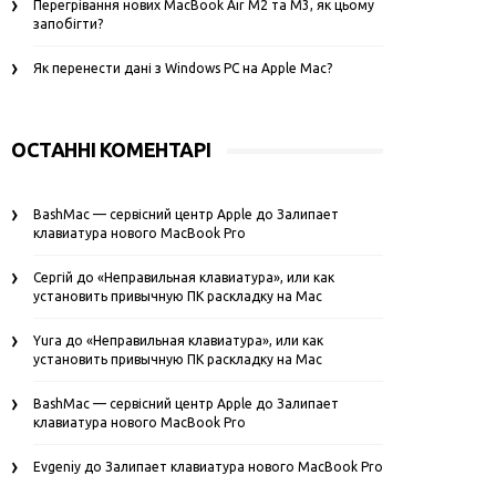
Перегрівання нових MacBook Air M2 та M3, як цьому
запобігти?
Як перенести дані з Windows PC на Apple Mac?
ОСТАННІ КОМЕНТАРІ
BashMac — сервісний центр Apple
до
Залипает
клавиатура нового MacBook Pro
Сергій
до
«Неправильная клавиатура», или как
установить привычную ПК раскладку на Mac
Yura
до
«Неправильная клавиатура», или как
установить привычную ПК раскладку на Mac
BashMac — сервісний центр Apple
до
Залипает
клавиатура нового MacBook Pro
Evgeniy
до
Залипает клавиатура нового MacBook Pro