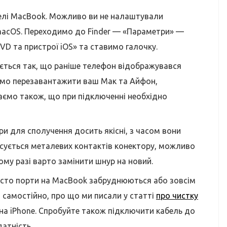
нелі MacBook. Можливо ви не налаштували
 macOS. Переходимо до Finder — «Параметри» —
VD та пристрої iOS» та ставимо галочку.
пляється так, що раніше телефон відображувався
ємо перезавантажити ваш Мак та Айфон,
аємо також, що при підключенні необхідно
и для сполучення досить якісні, з часом вони
сується металевих контактів конектору, можливо
кому разі варто замінити шнур на новий.
асто порти на MacBook забруднюються або зовсім
 самостійно, про що ми писали у статті
про чистку
у на iPhone. Спробуйте також підключити кабель до
датність.