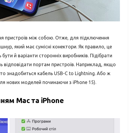
ня пристроїв між собою. Отже, для підключення
нур, який має сумісні конектори. Як правило, це
бути й варіанти сторонніх виробників. Підібрати
ь відповідати портам пристроїв. Наприклад, якщо
 то знадобиться кабель USB-C to Lightning. Або ж
(для нових моделей починаючи з iPhone 15).
нням Mac та iPhone