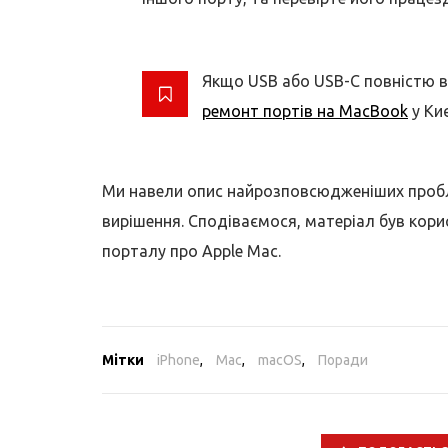
Якщо USB або USB-C повністю 
ремонт портів на MacBook
у Киє
Ми навели опис найрозповсюдженіших пробл
вирішення. Сподіваємося, матеріал був кори
порталу про Apple Mac.
Мітки
iPhone
,
Mac
,
macOS
,
Поради