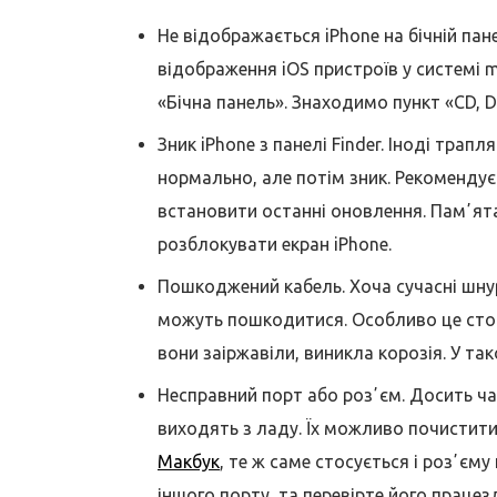
Не відображається iPhone на бічній па
відображення iOS пристроїв у системі
«Бічна панель». Знаходимо пункт «CD, D
Зник iPhone з панелі Finder. Іноді тра
нормально, але потім зник. Рекоменду
встановити останні оновлення. Памʼят
розблокувати екран iPhone.
Пошкоджений кабель. Хоча сучасні шнур
можуть пошкодитися. Особливо це сто
вони заіржавіли, виникла корозія. У та
Несправний порт або розʼєм. Досить ч
виходять з ладу. Їх можливо почистити
Макбук
, те ж саме стосується і розʼєм
іншого порту, та перевірте його працез