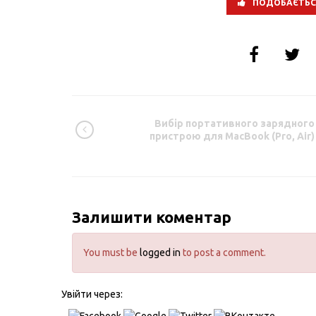
ПОДОБАЄТЬС
Вибір портативного зарядного
пристрою для MacBook (Pro, Air)
Залишити коментар
You must be
logged in
to post a comment.
Увійти через: