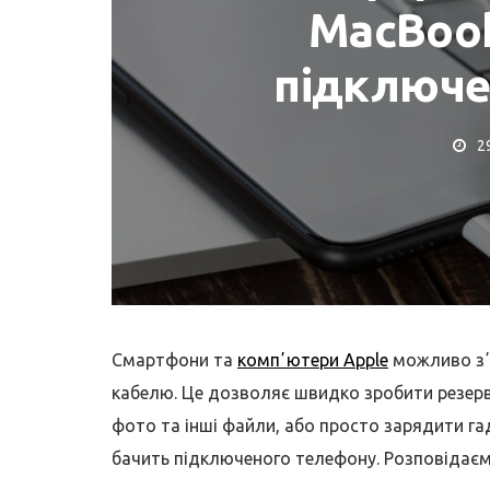
MacBook
підключе
2
НА
КОРИСНІ ПОРАДИ ТА ОГ
у перегризанні
Де купити MacBoo
MagSafe!
Як перевірити?
Смартфони та
компʼютери Apple
можливо зʼ
кабелю. Це дозволяє швидко зробити резерв
фото та інші файли, або просто зарядити га
бачить підключеного телефону. Розповідаємо