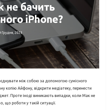
 не бачить
ного iPhone?
9 Грудня, 2023
ЛЯДИ
РЕМОНТ MACBOOK
k?
Коли потрібна заміна
батареї MacBook?
єднувати між собою за допомогою сумісного
ну копію Айфону, відкрити медіатеку, перенести
джет. Проте іноді виникають випадки, коли Мак не
, що роботи у такій ситуації.