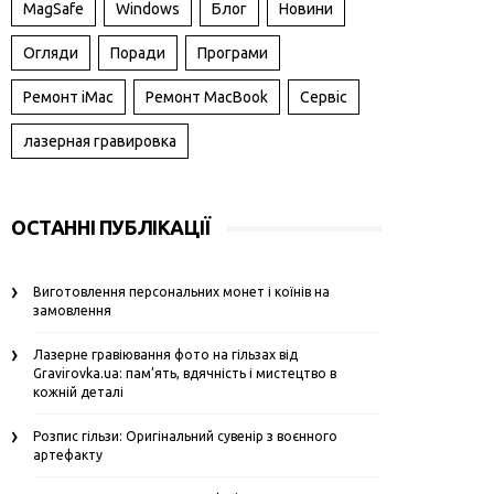
MagSafe
Windows
Блог
Новини
Огляди
Поради
Програми
Ремонт iMac
Ремонт MacBook
Сервіс
лазерная гравировка
ОСТАННІ ПУБЛІКАЦІЇ
Виготовлення персональних монет і коїнів на
замовлення
Лазерне гравіювання фото на гільзах від
Gravirovka.ua: пам’ять, вдячність і мистецтво в
кожній деталі
Розпис гільзи: Оригінальний сувенір з воєнного
артефакту