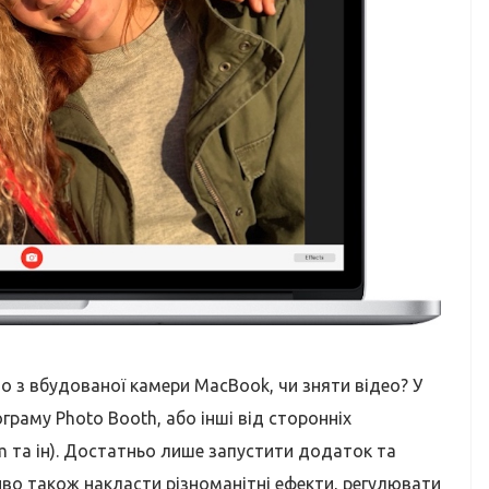
 з вбудованої камери MacBook, чи зняти відео? У
граму Photo Booth, або інші від сторонніх
m та ін). Достатньо лише запустити додаток та
во також накласти різноманітні ефекти, регулювати