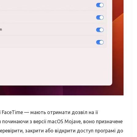
ї FaceTime — мають отримати дозвіл на її
 починаючи з версії macOS Mojave, воно призначене
еревірити, закрити або відкрити доступ програмі до