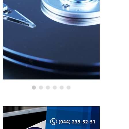
НТР APPLE
КОРИСНІ ПОРАДИ ТА ОГЛЯДИ
я даних з
диску,
Де купити MacBook?
Як перевірити?