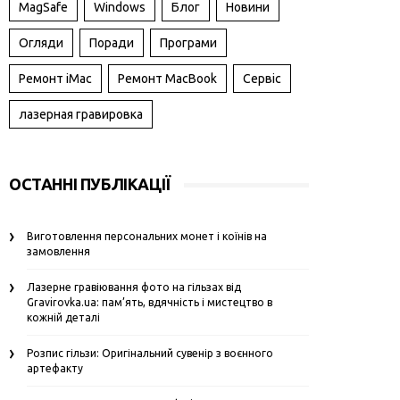
MagSafe
Windows
Блог
Новини
Огляди
Поради
Програми
Ремонт iMac
Ремонт MacBook
Сервіс
лазерная гравировка
ОСТАННІ ПУБЛІКАЦІЇ
Виготовлення персональних монет і коїнів на
замовлення
Лазерне гравіювання фото на гільзах від
Gravirovka.ua: пам’ять, вдячність і мистецтво в
кожній деталі
Розпис гільзи: Оригінальний сувенір з воєнного
артефакту