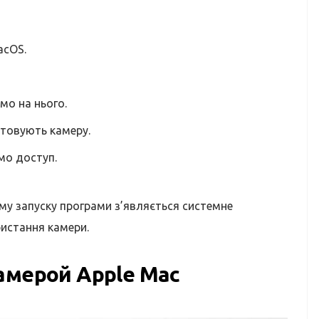
acOS.
мо на нього.
истовують камеру.
мо доступ.
ому запуску програми з’являється системне
истання камери.
амерой Apple Mac