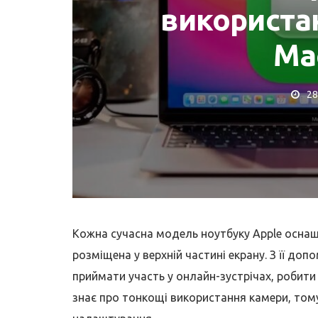
використа
Ma
28
РЕМОНТ MACBOOK
Коли потрібна заміна
батареї MacBook?
Кожна сучасна модель ноутбуку Apple осна
розміщена у верхній частині екрану. З її д
приймати участь у онлайн-зустрічах, робити
знає про тонкощі використання камери, тому