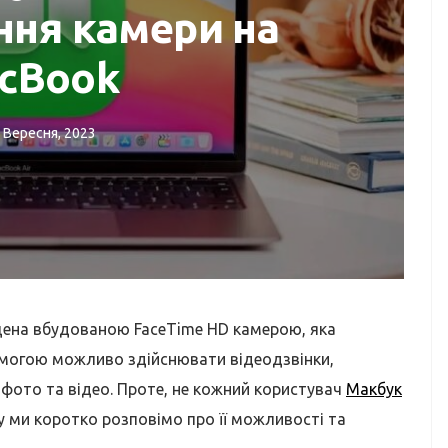
ння камери на
cBook
СЕРВІСНИЙ ЦЕ
 Вересня, 2023
Відновленн
РЕМОНТ IMAC
жорсткого 
Ремонт iMac
флешки, SD
щена вбудованою FaceTime HD камерою, яка
опомогою можливо здійснювати відеодзвінки,
 фото та відео. Проте, не кожний користувач
Макбук
 ми коротко розповімо про її можливості та