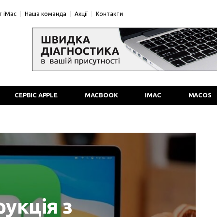
 iMac
Наша команда
Акції
Контакти
СЕРВІС APPLE
MACBOOK
IMAC
MACOS
рукція з