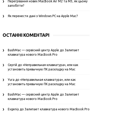
Перегрівання нових MacBook Air M2 та M3, як цьому
запобігти?
Як перенести дані з Windows PC на Apple Mac?
ОСТАННІ КОМЕНТАРІ
BashMac — сервісний центр Apple
до
Залипает
клавиатура нового MacBook Pro
Сергій
до
«Неправильная клавиатура», или как
установить привычную ПК раскладку на Mac
Yura
до
«Неправильная клавиатура», или как
установить привычную ПК раскладку на Mac
BashMac — сервісний центр Apple
до
Залипает
клавиатура нового MacBook Pro
Evgeniy
до
Залипает клавиатура нового MacBook Pro