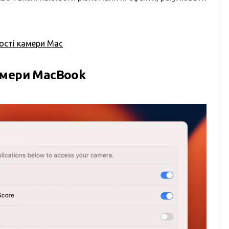
кості камери Mac
амери MacBook