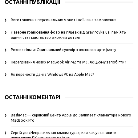
ОСТАННІ ПУБЛІКАЦІЇ
Виготовлення персональних монет і коїнів на замовлення
Лазерне гравіювання фото на гільзах від Gravirovka.ua: пам’ять,
вдячність і мистецтво в кожній деталі
Розпис гільзи: Оригінальний сувенір з воєнного артефакту
Перегрівання нових MacBook Air M2 та M3, як цьому запобігти?
Як перенести дані з Windows PC на Apple Mac?
ОСТАННІ КОМЕНТАРІ
BashMac — сервісний центр Apple
до
Залипает клавиатура нового
MacBook Pro
Сергій
до
«Неправильная клавиатура», или как установить
привычную ПК раскладку на Mac