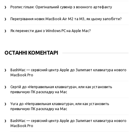
Розпис гільзи: Оригінальний сувенір з воєнного артефакту
Перегрівання нових MacBook Air M2 та M3, як цьому запобігти?
Як перенести дані з Windows PC на Apple Mac?
ОСТАННІ КОМЕНТАРІ
BashMac — сервісний центр Apple
до
Залипает клавиатура нового
MacBook Pro
Сергій
до
«Неправильная клавиатура», или как установить
привычную ПК раскладку на Mac
Yura
до
«Неправильная клавиатура», или как установить
привычную ПК раскладку на Mac
BashMac — сервісний центр Apple
до
Залипает клавиатура нового
MacBook Pro