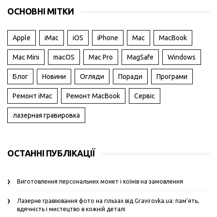
ОСНОВНІ МІТКИ
Apple
iMac
iOS
iPhone
Mac
MacBook
Mac Mini
macOS
Mac Pro
MagSafe
Windows
Блог
Новини
Огляди
Поради
Програми
Ремонт iMac
Ремонт MacBook
Сервіс
лазерная гравировка
ОСТАННІ ПУБЛІКАЦІЇ
Виготовлення персональних монет і коїнів на замовлення
Лазерне гравіювання фото на гільзах від Gravirovka.ua: пам’ять,
вдячність і мистецтво в кожній деталі