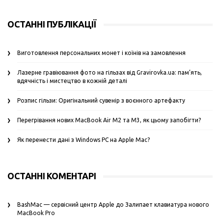
ОСТАННІ ПУБЛІКАЦІЇ
Виготовлення персональних монет і коїнів на замовлення
Лазерне гравіювання фото на гільзах від Gravirovka.ua: пам’ять,
вдячність і мистецтво в кожній деталі
Розпис гільзи: Оригінальний сувенір з воєнного артефакту
Перегрівання нових MacBook Air M2 та M3, як цьому запобігти?
Як перенести дані з Windows PC на Apple Mac?
ОСТАННІ КОМЕНТАРІ
BashMac — сервісний центр Apple
до
Залипает клавиатура нового
MacBook Pro