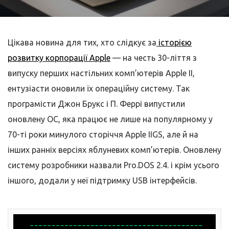
Цікава новина для тих, хто слідкує за
історією
розвитку корпорації Apple
— на честь 30-ліття з
випуску перших настільних комп’ютерів Apple II,
ентузіасти оновили їх операційну систему. Так
програмісти Джон Брукс і П. Феррі випустили
оновлену ОС, яка працює не лише на популярному у
70-ті роки минулого сторіччя Apple IIGS, але й на
інших ранніх версіях яблуневих комп’ютерів. Оновлену
систему розробники назвали Pro.DOS 2.4. і крім усього
іншого, додали у неї підтримку USB інтерфейсів.­