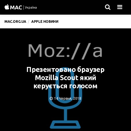
Men
MAC.ORG.UA
APPLE НОВИНИ
Презентовано браузер
Mozilla Scout який
керується голосом
14 Червня, 2018