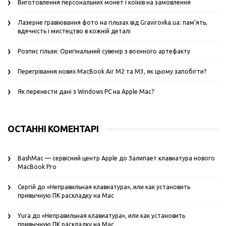
Виготовлення персональних монет і коїнів на замовлення
Лазерне гравіювання фото на гільзах від Gravirovka.ua: пам’ять,
вдячність і мистецтво в кожній деталі
Розпис гільзи: Оригінальний сувенір з воєнного артефакту
Перегрівання нових MacBook Air M2 та M3, як цьому запобігти?
Як перенести дані з Windows PC на Apple Mac?
ОСТАННІ КОМЕНТАРІ
BashMac — сервісний центр Apple
до
Залипает клавиатура нового
MacBook Pro
Сергій
до
«Неправильная клавиатура», или как установить
привычную ПК раскладку на Mac
Yura
до
«Неправильная клавиатура», или как установить
привычную ПК раскладку на Mac