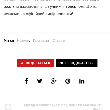
реальна взаємодія зі
штучним інтелектом
. Що ж,
чекаємо на офіційний вихід новинки!
Мітки
Новини
,
Програми
,
Стартап
ПОДОБАЄТЬСЯ
НЕПОДОБАЄТЬСЯ
Мусор в клавиатуре Mac, как это выглядит?
Фото