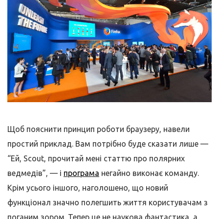
Щоб пояснити принцип роботи браузеру, навели
простий приклад. Вам потрібно буде сказати лише —
“Ей, Scout, прочитай мені статтю про полярних
ведмедів”, — і
програма
негайно виконає команду.
Крім усього іншого, наголошено, що новий
функціонал значно полегшить життя користувачам з
поганим зором. Тепер це не наукова фантастика, а