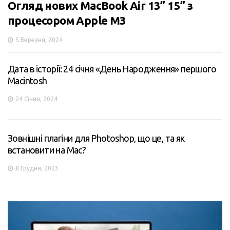
Огляд нових MacBook Air 13” 15” з
процесором Apple M3
5 Березня, 2024
Дата в історії: 24 січня «День Народження» першого
Macintosh
24 Січня, 2024
Зовнішні плагіни для Photoshop, що це, та як
встановити на Mac?
8 Грудня, 2023