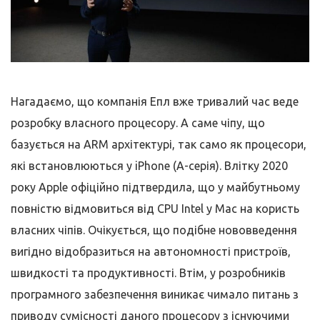
Нагадаємо, що компанія Епл вже тривалий час веде
розробку власного процесору. А саме чіпу, що
базується на ARM архітектурі, так само як процесори,
які встановлюються у iPhone (A-серія). Влітку 2020
року Apple офіційно підтвердила, що у майбутньому
повністю відмовиться від CPU Intel у Mac на користь
власних чіпів. Очікується, що подібне нововведення
вигідно відобразиться на автономності пристроїв,
швидкості та продуктивності. Втім, у розробників
програмного забезпечення виникає чимало питань з
приводу сумісності даного процесору з існуючими