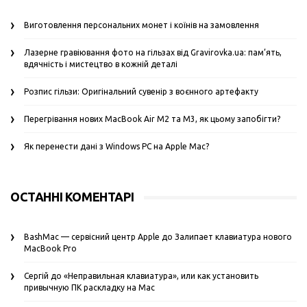
Виготовлення персональних монет і коїнів на замовлення
Лазерне гравіювання фото на гільзах від Gravirovka.ua: пам’ять,
вдячність і мистецтво в кожній деталі
Розпис гільзи: Оригінальний сувенір з воєнного артефакту
Перегрівання нових MacBook Air M2 та M3, як цьому запобігти?
Як перенести дані з Windows PC на Apple Mac?
ОСТАННІ КОМЕНТАРІ
BashMac — сервісний центр Apple
до
Залипает клавиатура нового
MacBook Pro
Сергій
до
«Неправильная клавиатура», или как установить
привычную ПК раскладку на Mac