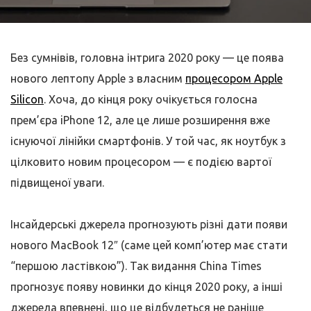
Без сумнівів, головна інтрига 2020 року — це поява
нового лептопу Apple з власним
процесором Apple
Silicon
. Хоча, до кінця року очікується голосна
прем’єра iPhone 12, але це лише розширення вже
існуючої лінійки смартфонів. У той час, як ноутбук з
цілковито новим процесором — є подією вартої
підвищеної уваги.
Інсайдерські джерела прогнозують різні дати появи
нового MacBook 12″ (саме цей комп’ютер має стати
“першою ластівкою”). Так видання China Times
прогнозує появу новинки до кінця 2020 року, а інші
джерела впевнені, що це відбудеться не раніше