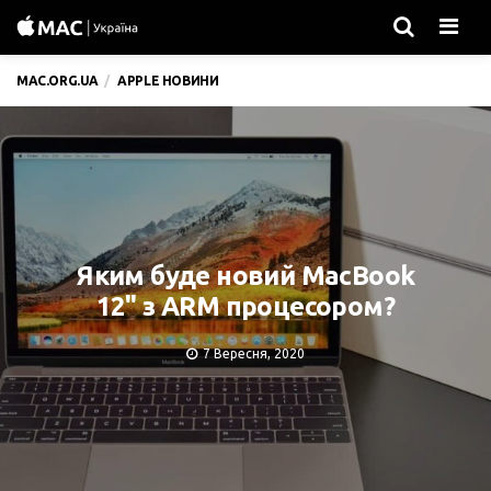
Men
MAC.ORG.UA
APPLE НОВИНИ
Яким буде новий MacBook
12" з ARM процесором?
7 Вересня, 2020