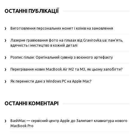
ОСТАННІ ПУБЛІКАЦІЇ
Виготовлення персональних монет і коїнів на замовлення
Лазерне гравіювання фото на гільзах від Gravirovka.ua: пам’ять,
вдячність і мистецтво в кожній деталі
Розпис гільзи: Оригінальний сувенір з воєнного артефакту
Перегрівання нових MacBook Air M2 та M3, як цьому запобігти?
Як перенести дані з Windows PC на Apple Mac?
ОСТАННІ КОМЕНТАРІ
BashMac — сервісний центр Apple
до
Залипает клавиатура нового
MacBook Pro