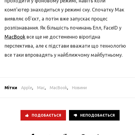
проходити у фоновому режимі, навіть коли
комп’ютер знаходиться у режимі сну. Спочатку Мак
виявляє об’єкт, а потім вже запускає процес
розпізнавання. Як більшість починань Епл, FaceID у
MacBook
все ще не достеменно вірогідна
перспектива, але є підстави вважати що технологію
все таки впровадять у найближчому майбутньому.
Мітки
Apple
,
Mac
,
MacBook
,
Новини
ПОДОБАЄТЬСЯ
НЕПОДОБАЄТЬСЯ