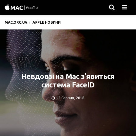
Men
MAC.ORG.UA
APPLE НОВИНИ
Невдовзі на Mac з’явиться
система FaceID
12 Серпня, 2018