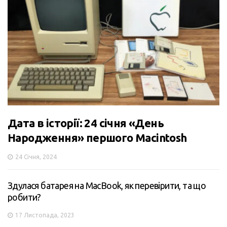
Дата в історії: 24 січня «День
Народження» першого Macintosh
24 Січня, 2024
Здулася батарея на MacBook, як перевірити, та що
робити?
17 Листопада, 2023