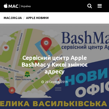
Men
MAC.ORG.UA
APPLE НОВИНИ
Сервісний центр Apple
BashMac у Києві змінює
адресу
20 Серпня, 2019