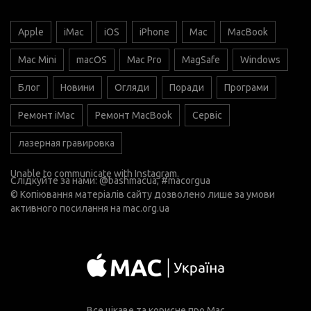
Apple
iMac
iOS
iPhone
Mac
MacBook
Mac Mini
macOS
Mac Pro
MagSafe
Windows
Блог
Новини
Огляди
Поради
Програми
Ремонт iMac
Ремонт MacBook
Сервіс
лазерная гравировка
Unable to communicate with Instagram.
Слідкуйте за нами:
@bashmacua
, #macorgua
© Копіювання матеріалів сайту дозволено лише за умови
активного посилання на
mac.org.ua
Все цікаве та корисне про Mac