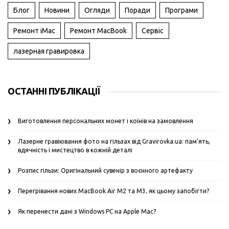
Блог
Новини
Огляди
Поради
Програми
Ремонт iMac
Ремонт MacBook
Сервіс
лазерная гравировка
ОСТАННІ ПУБЛІКАЦІЇ
Виготовлення персональних монет і коїнів на замовлення
Лазерне гравіювання фото на гільзах від Gravirovka.ua: пам’ять,
вдячність і мистецтво в кожній деталі
Розпис гільзи: Оригінальний сувенір з воєнного артефакту
Перегрівання нових MacBook Air M2 та M3, як цьому запобігти?
Як перенести дані з Windows PC на Apple Mac?