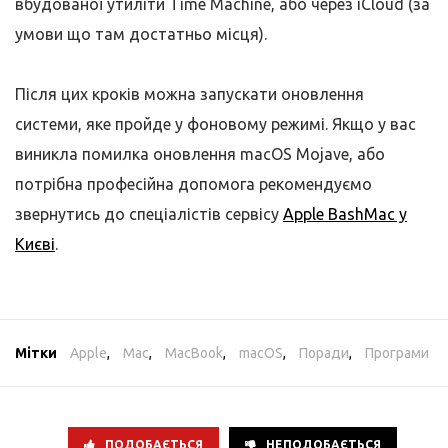
вбудованої утиліти Time Machine, або через iCloud (за
умови що там достатньо місця).
Після цих кроків можна запускати оновлення
системи, яке пройде у фоновому режимі. Якщо у вас
виникла помилка оновлення macOS Mojave, або
потрібна професійна допомога рекомендуємо
звернутись до спеціалістів сервісу
Apple BashMac у
Києві
.
Мітки
Apple
,
Mac
,
MacBook
,
macOS
,
Поради
,
Програми
ПОДОБАЄТЬСЯ
НЕПОДОБАЄТЬСЯ