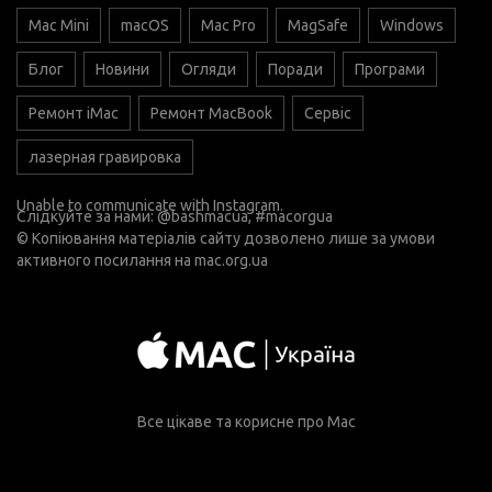
Mac Mini
macOS
Mac Pro
MagSafe
Windows
Блог
Новини
Огляди
Поради
Програми
Ремонт iMac
Ремонт MacBook
Сервіс
лазерная гравировка
Unable to communicate with Instagram.
Слідкуйте за нами:
@bashmacua
, #macorgua
© Копіювання матеріалів сайту дозволено лише за умови
активного посилання на
mac.org.ua
Все цікаве та корисне про Mac