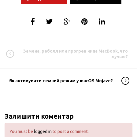
Замена, реболл или прогрев чипа MacBook, что
лучше?
Як активувати темний режим у macOS Mojave?
Залишити коментар
You must be
logged in
to post a comment.