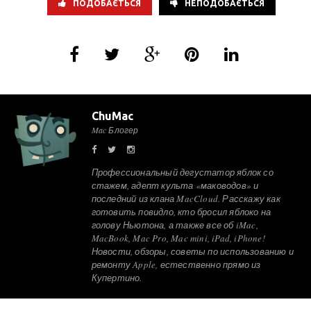
ПОДОБАЄТЬСЯ
НЕПОДОБАЄТЬСЯ
ChuMac
Mac Блогер
Профессиональный дегустатор яблок со
стажем, адепт культа «маководов» и
последний из клана MacCloud. Расскажу как
готовить повидло, кто бросил яблоко на
голову Ньютона, а также все об iMac,
MacBook, Mac Pro, Mac mini, iPad, iPhone!
Новости, обзоры, советы по использованию и
ремонту Apple, естественно прямо из
Купертино.