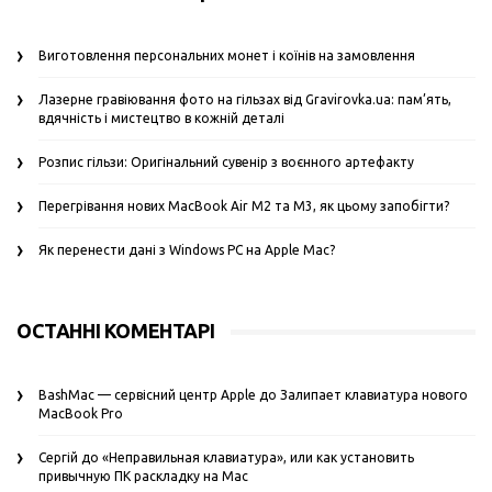
Виготовлення персональних монет і коїнів на замовлення
Лазерне гравіювання фото на гільзах від Gravirovka.ua: пам’ять,
вдячність і мистецтво в кожній деталі
Розпис гільзи: Оригінальний сувенір з воєнного артефакту
Перегрівання нових MacBook Air M2 та M3, як цьому запобігти?
Як перенести дані з Windows PC на Apple Mac?
ОСТАННІ КОМЕНТАРІ
BashMac — сервісний центр Apple
до
Залипает клавиатура нового
MacBook Pro
Сергій
до
«Неправильная клавиатура», или как установить
привычную ПК раскладку на Mac