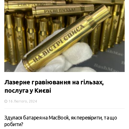
Лазерне гравіювання на гільзах,
послуга у Києві
16 Лютого, 2024
Здулася батарея на MacBook, як перевірити, та що
робити?