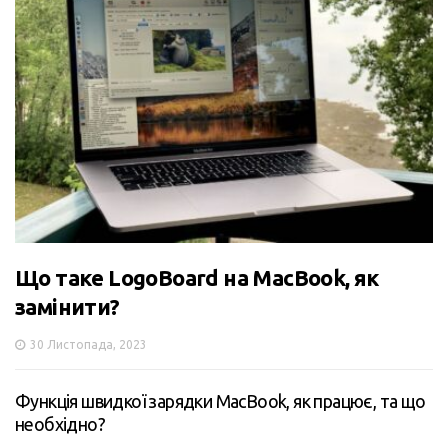
Що таке LogoBoard на MacBook, як
замінити?
30 Листопада, 2023
Функція швидкої зарядки MacBook, як працює, та що
необхідно?