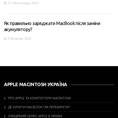
15 Листопада, 2023
Як правильно заряджати MacBook після заміни
акумулятору?
9 Жовтня, 2023
APPLE MACINTOSH УКРАЇНА
ПРО APPLE ТА КОМП’ЮТЕРИ MACINTOSH
ДЕ КУПИТИ MACBOOK? ЯК ПЕРЕВІРИТИ?
ОФІЦІЙНИЙ СЕРВІС APPLE В УКРАЇНІ