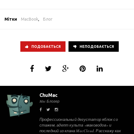
Мітки
MacBook
,
Блог
ПОДОБАЄТЬСЯ
НЕПОДОБАЄТЬСЯ
ChuMac
Mac Блогер
Профессиональный дегустатор яблок со
стажем, адепт культа «маководов» и
последний из клана MacCloud. Расскажу как