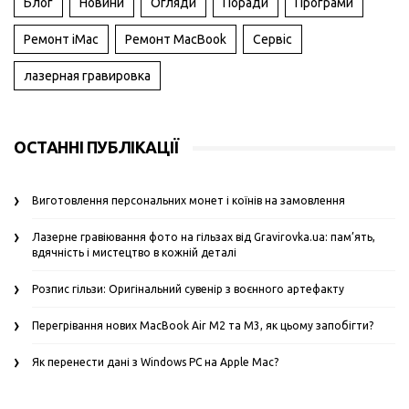
Блог
Новини
Огляди
Поради
Програми
Ремонт iMac
Ремонт MacBook
Сервіс
лазерная гравировка
ОСТАННІ ПУБЛІКАЦІЇ
Виготовлення персональних монет і коїнів на замовлення
Лазерне гравіювання фото на гільзах від Gravirovka.ua: пам’ять,
вдячність і мистецтво в кожній деталі
Розпис гільзи: Оригінальний сувенір з воєнного артефакту
Перегрівання нових MacBook Air M2 та M3, як цьому запобігти?
Як перенести дані з Windows PC на Apple Mac?