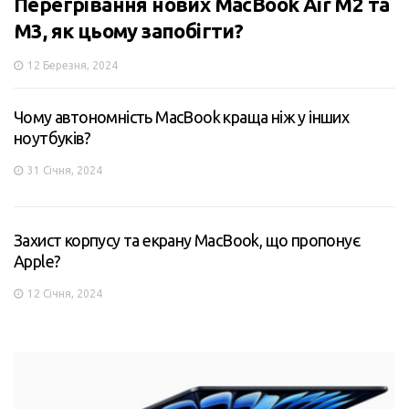
Перегрівання нових MacBook Air M2 та
M3, як цьому запобігти?
12 Березня, 2024
Чому автономність MacBook краща ніж у інших
ноутбуків?
31 Січня, 2024
Захист корпусу та екрану MacBook, що пропонує
Apple?
12 Січня, 2024