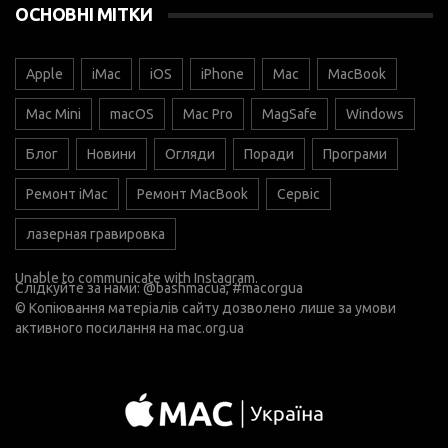
ОСНОВНІ МІТКИ
Apple
iMac
iOS
iPhone
Mac
MacBook
Mac Mini
macOS
Mac Pro
MagSafe
Windows
Блог
Новини
Огляди
Поради
Програми
Ремонт iMac
Ремонт MacBook
Сервіс
лазерная гравировка
Unable to communicate with Instagram.
Слідкуйте за нами:
@bashmacua
, #macorgua
© Копіювання матеріалів сайту дозволено лише за умови
активного посилання на
mac.org.ua