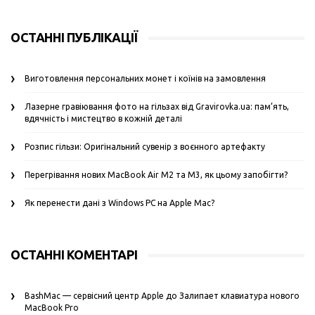
ОСТАННІ ПУБЛІКАЦІЇ
Виготовлення персональних монет і коїнів на замовлення
Лазерне гравіювання фото на гільзах від Gravirovka.ua: пам’ять,
вдячність і мистецтво в кожній деталі
Розпис гільзи: Оригінальний сувенір з воєнного артефакту
Перегрівання нових MacBook Air M2 та M3, як цьому запобігти?
Як перенести дані з Windows PC на Apple Mac?
ОСТАННІ КОМЕНТАРІ
BashMac — сервісний центр Apple
до
Залипает клавиатура нового
MacBook Pro