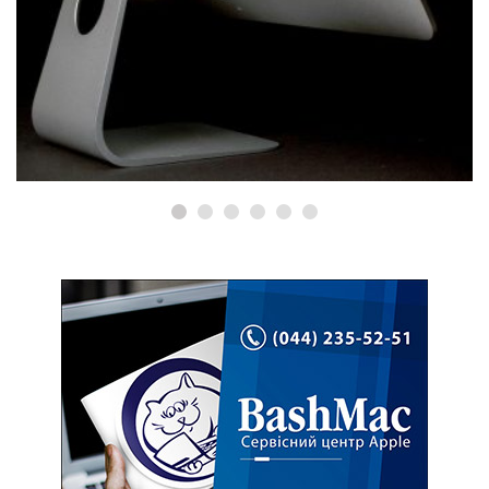
ФАН ЗОНА
Винен у перегризанні дроту
MagSafe!