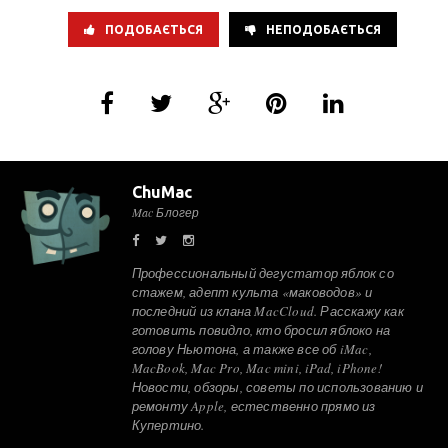
ПОДОБАЄТЬСЯ
НЕПОДОБАЄТЬСЯ
ChuMac
Mac Блогер
Профессиональный дегустатор яблок со
стажем, адепт культа «маководов» и
последний из клана MacCloud. Расскажу как
готовить повидло, кто бросил яблоко на
голову Ньютона, а также все об iMac,
MacBook, Mac Pro, Mac mini, iPad, iPhone!
Новости, обзоры, советы по использованию и
ремонту Apple, естественно прямо из
Купертино.