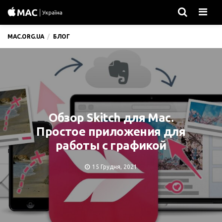
Men
MAC.ORG.UA
БЛОГ
Обзор Skitch для Mac.
Простое приложения для
работы с графикой
15 Грудня, 2021