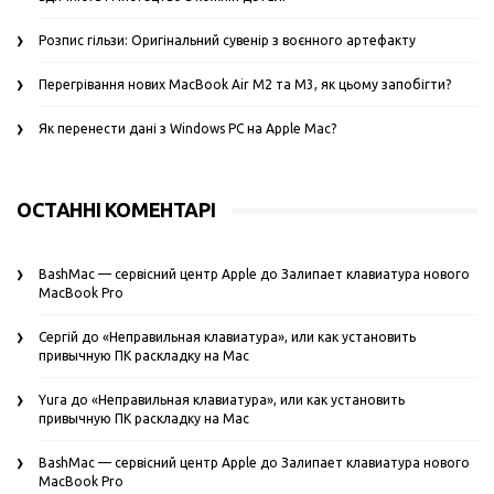
Розпис гільзи: Оригінальний сувенір з воєнного артефакту
Перегрівання нових MacBook Air M2 та M3, як цьому запобігти?
Як перенести дані з Windows PC на Apple Mac?
ОСТАННІ КОМЕНТАРІ
BashMac — сервісний центр Apple
до
Залипает клавиатура нового
MacBook Pro
Сергій
до
«Неправильная клавиатура», или как установить
привычную ПК раскладку на Mac
Yura
до
«Неправильная клавиатура», или как установить
привычную ПК раскладку на Mac
BashMac — сервісний центр Apple
до
Залипает клавиатура нового
MacBook Pro