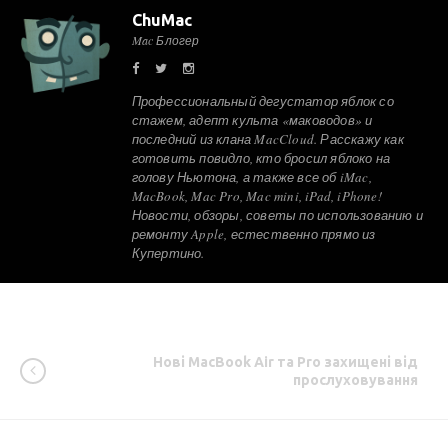
ChuMac
Mac Блогер
Профессиональный дегустатор яблок со
стажем, адепт культа «маководов» и
последний из клана MacCloud. Расскажу как
готовить повидло, кто бросил яблоко на
голову Ньютона, а также все об iMac,
MacBook, Mac Pro, Mac mini, iPad, iPhone!
Новости, обзоры, советы по использованию и
ремонту Apple, естественно прямо из
Купертино.
Нові MacBook Air та Pro захищені від
прослуховування