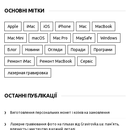
ОСНОВНІ МІТКИ
Apple
iMac
iOS
iPhone
Mac
MacBook
Mac Mini
macOS
Mac Pro
MagSafe
Windows
Блог
Новини
Огляди
Поради
Програми
Ремонт iMac
Ремонт MacBook
Сервіс
лазерная гравировка
ОСТАННІ ПУБЛІКАЦІЇ
Виготовлення персональних монет і коїнів на замовлення
Лазерне гравіювання фото на гільзах від Gravirovka.ua: пам’ять,
вдячність і мистецтво в кожній деталі