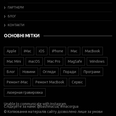
ПАРТНЕРИ
БЛОГ
КОНТАКТИ
ОСНОВНІ МІТКИ
Apple
iMac
iOS
iPhone
Mac
MacBook
Mac Mini
macOS
Mac Pro
MagSafe
Windows
Блог
Новини
Огляди
Поради
Програми
Ремонт iMac
Ремонт MacBook
Сервіс
лазерная гравировка
Unable to communicate with Instagram.
Слідкуйте за нами:
@bashmacua
, #macorgua
© Копіювання матеріалів сайту дозволено лише за умови