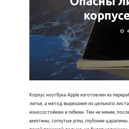
Опасны л
корпус
4
Т MACBOOK
РЕМОНТ MACBOOK
отрібна заміна
ї MacBook?
Ремонт MacBook
Корпус ноутбука Apple изготовлен из перер
литье, а метод вырезания из цельного листа
износостойким и гибким. Тем не менее, посл
вмятины, согнутые углы, глубокие царапин