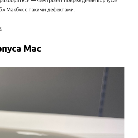
 разобраться — чем грозят повреждения корпуса?
б.у Макбук с такими дефектами.
k
пуса Mac