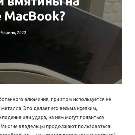
и вмятины на
е MacBook?
 Червня, 2022
РЕМОНТ IMAC
Ремонт iMac
аботанного алюминия, при этом используется не
 металла. Это делает его весьма крепким,
е падения или удара, на нем могут появиться
ы. Многие владельцы продолжают пользоваться