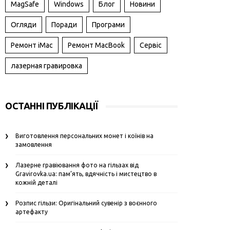
MagSafe
Windows
Блог
Новини
Огляди
Поради
Програми
Ремонт iMac
Ремонт MacBook
Сервіс
лазерная гравировка
ОСТАННІ ПУБЛІКАЦІЇ
Виготовлення персональних монет і коїнів на
замовлення
Лазерне гравіювання фото на гільзах від
Gravirovka.ua: пам’ять, вдячність і мистецтво в
кожній деталі
Розпис гільзи: Оригінальний сувенір з воєнного
артефакту