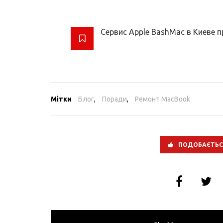
Сервис Apple BashMac в Киеве 
Мітки
Блог
,
Поради
,
Ремонт MacBook
ПОДОБАЄТЬС