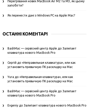
Перегрівання нових MacBook Air M2 та M3, як цьому
запобігти?
Як перенести дані з Windows PC на Apple Mac?
ОСТАННІ КОМЕНТАРІ
BashMac — сервісний центр Apple
до
Залипает
клавиатура нового MacBook Pro
Сергій
до
«Неправильная клавиатура», или как
установить привычную ПК раскладку на Mac
Yura
до
«Неправильная клавиатура», или как
установить привычную ПК раскладку на Mac
BashMac — сервісний центр Apple
до
Залипает
клавиатура нового MacBook Pro
Evgeniy
до
Залипает клавиатура нового MacBook Pro