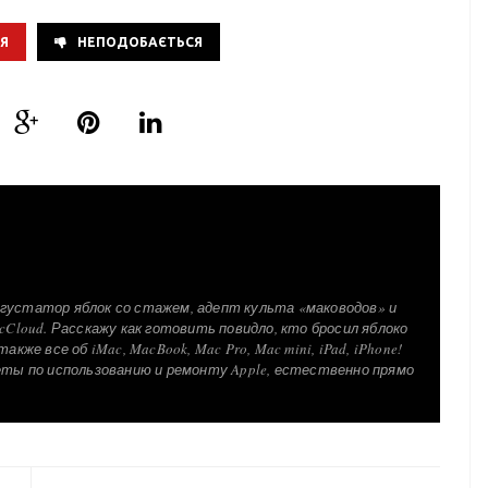
Я
НЕПОДОБАЄТЬСЯ
густатор яблок со стажем, адепт культа «маководов» и
cCloud. Расскажу как готовить повидло, кто бросил яблоко
акже все об iMac, MacBook, Mac Pro, Mac mini, iPad, iPhone!
еты по использованию и ремонту Apple, естественно прямо