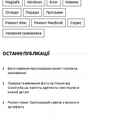
MagSafe
Windows
Блог
Новини
Огляди
Поради
Програми
Ремонт iMac
Ремонт MacBook
Сервіс
лазерная гравировка
ОСТАННІ ПУБЛІКАЦІЇ
Виготовлення персональних монет і коїнів на
замовлення
Лазерне гравіювання фото на гільзах від
Gravirovka.ua: пам’ять, вдячність і мистецтво в
кожній деталі
Розпис гільзи: Оригінальний сувенір з воєнного
артефакту