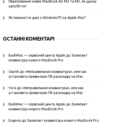
Перегрівання нових MacBook Air M2 та M3, як цьому
запобігти?
Як перенести дані з Windows PC на Apple Mac?
ОСТАННІ КОМЕНТАРІ
BashMac — сервісний центр Apple
до
Залипает
клавиатура нового MacBook Pro
Сергій
до
«Неправильная клавиатура», или как
установить привычную ПК раскладку на Mac
Yura
до
«Неправильная клавиатура», или как
установить привычную ПК раскладку на Mac
BashMac — сервісний центр Apple
до
Залипает
клавиатура нового MacBook Pro
Evgeniy
до
Залипает клавиатура нового MacBook Pro