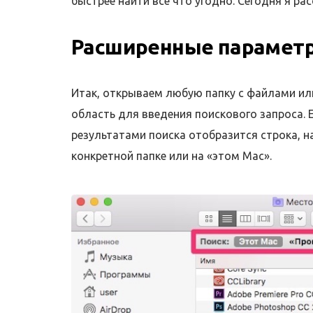
быстрее найти все что угодно. Сегодня я р
Расширенные параметр
Итак, открываем любую папку с файлами ил
область для введения поискового запроса. 
результатами поиска отобразится строка, н
конкретной папке или на «этом Mac».