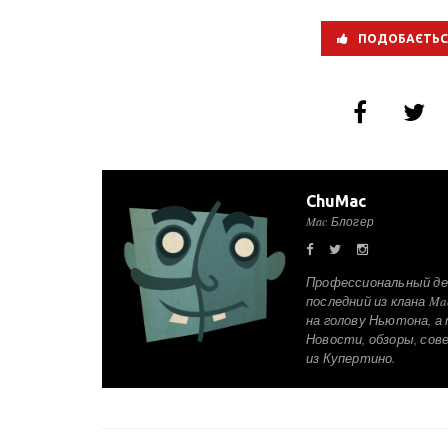
ПОДОБАЄТЬС
ChuMac
Mac Блогер
Профессиональный де
последний из клана Ma
на голову Ньютона, а т
Новости, обзоры, сов
из Купертино.