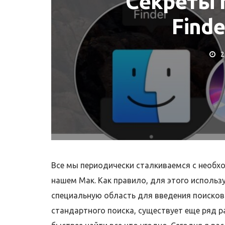
Секреты 
Finde
2
Т MACBOOK
КОРИСНІ ПОРАДИ ТА ОГ
отрібна заміна
Де купити MacBoo
ї MacBook?
Як перевірити?
Все мы периодически сталкиваемся с необхо
нашем Мак. Как правило, для этого использ
специальную область для введения поисковог
стандартного поиска, существует еще ряд 