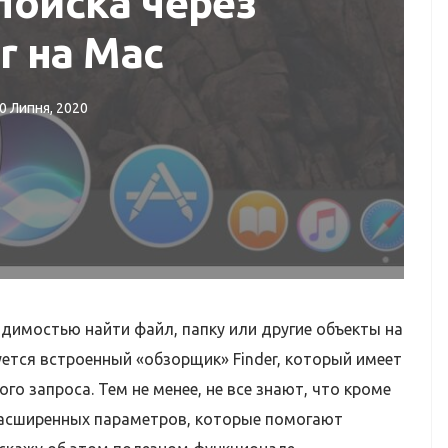
поиска через
r на Mac
0 Липня, 2020
ЛЯДИ
РЕМОНТ IMAC
k?
Ремонт iMac
димостью найти файл, папку или другие объекты на
уется встроенный «обзорщик» Finder, который имеет
о запроса. Тем не менее, не все знают, что кроме
расширенных параметров, которые помогают