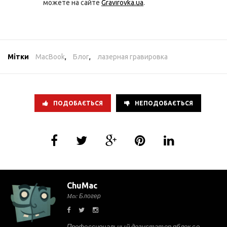
можете на сайте
Gravirovka.ua
.
Мітки
MacBook
,
Блог
,
лазерная гравировка
ПОДОБАЄТЬСЯ
НЕПОДОБАЄТЬСЯ
ChuMac
Mac Блогер
Профессиональный дегустатор яблок со