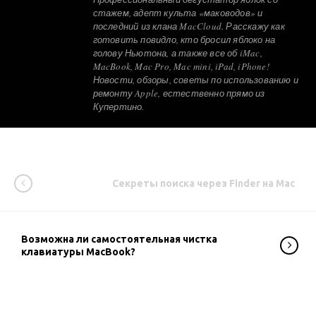
стажем, адепт культа «маководов» и
последний из клана MacCloud. Расскажу как
готовить повидло, кто бросил яблоко на
голову Ньютона, а также все об iMac,
MacBook, Mac Pro, Mac mini, iPad, iPhone!
Новости, обзоры, советы по использованию и
ремонту Apple, естественно прямо из
Купертино.
Секреты поиска через Finder на Mac
Возможна ли самостоятельная чистка
клавиатуры MacBook?