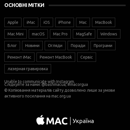
ОСНОВНІ МІТКИ
Apple
iMac
iOS
iPhone
Mac
MacBook
Mac Mini
macOS
Mac Pro
MagSafe
Windows
Блог
Новини
Огляди
Поради
Програми
Ремонт iMac
Ремонт MacBook
Сервіс
лазерная гравировка
Unable to communicate with Instagram.
Слідкуйте за нами:
@bashmacua
, #macorgua
© Копіювання матеріалів сайту дозволено лише за умови
активного посилання на
mac.org.ua