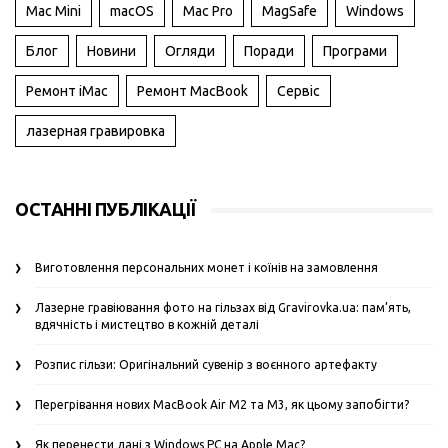
Mac Mini
macOS
Mac Pro
MagSafe
Windows
Блог
Новини
Огляди
Поради
Програми
Ремонт iMac
Ремонт MacBook
Сервіс
лазерная гравировка
ОСТАННІ ПУБЛІКАЦІЇ
Виготовлення персональних монет і коїнів на замовлення
Лазерне гравіювання фото на гільзах від Gravirovka.ua: пам’ять,
вдячність і мистецтво в кожній деталі
Розпис гільзи: Оригінальний сувенір з воєнного артефакту
Перегрівання нових MacBook Air M2 та M3, як цьому запобігти?
Як перенести дані з Windows PC на Apple Mac?