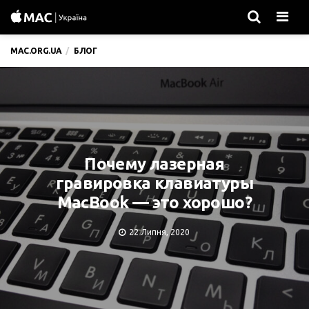
Men
MAC.ORG.UA
БЛОГ
Почему лазерная
гравировка клавиатуры
MacBook — это хорошо?
22 Липня, 2020