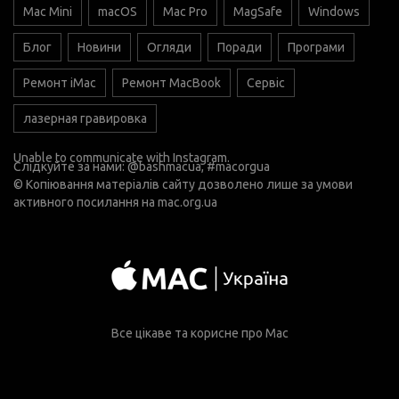
Mac Mini
macOS
Mac Pro
MagSafe
Windows
Блог
Новини
Огляди
Поради
Програми
Ремонт iMac
Ремонт MacBook
Сервіс
лазерная гравировка
Unable to communicate with Instagram.
Слідкуйте за нами:
@bashmacua
, #macorgua
© Копіювання матеріалів сайту дозволено лише за умови
активного посилання на
mac.org.ua
Все цікаве та корисне про Mac