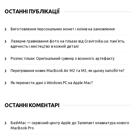
ОСТАННІ ПУБЛІКАЦІЇ
Виготовлення персональних монет і коїнів на замовлення
Лазерне гравіювання фото на гільзах від Gravirovka.ua: пам’ять,
вдячність і мистецтво в кожній деталі
Розпис гільзи: Оригінальний сувенір з воєнного артефакту
Перегрівання нових MacBook Air M2 та M3, як цьому запобігти?
Як перенести дані з Windows PC на Apple Mac?
ОСТАННІ КОМЕНТАРІ
BashMac — сервісний центр Apple
до
Залипает клавиатура нового
MacBook Pro