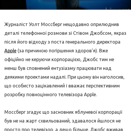
Журналіст Уолт Моссберг нещодавно оприлюднив
деталі телефонної розмови зі Стівом Джобсом, якраз
після його відходу з поста генерального директора
Apple
(за причиною погіршення здоров’я). Вже
офіційно не керуючи корпорацією, Джобс тим не
менш був сповнений ентузіазму працювати над
деякими проектами надалі. При цьому він наголосив,
що особисто зацікавлений і вважає перспективним
розробку повноцінного телевізора Apple.
Моссберг згадує що засновник яблуневої корпорації
був не на жарт схвильований, здавалося йшлося не
просто про телевізор, а дещо більше. Джобс вживав