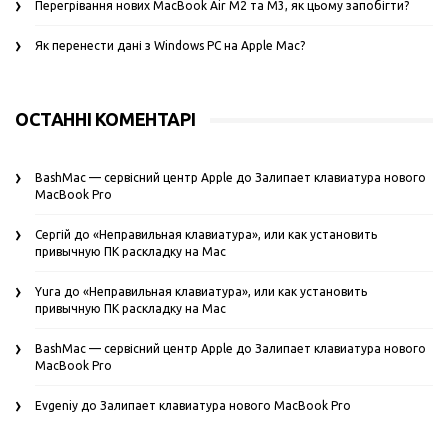
Перегрівання нових MacBook Air M2 та M3, як цьому запобігти?
Як перенести дані з Windows PC на Apple Mac?
ОСТАННІ КОМЕНТАРІ
BashMac — сервісний центр Apple
до
Залипает клавиатура нового
MacBook Pro
Сергій
до
«Неправильная клавиатура», или как установить
привычную ПК раскладку на Mac
Yura
до
«Неправильная клавиатура», или как установить
привычную ПК раскладку на Mac
BashMac — сервісний центр Apple
до
Залипает клавиатура нового
MacBook Pro
Evgeniy
до
Залипает клавиатура нового MacBook Pro