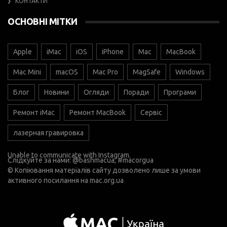
КОНТАКТИ
ОСНОВНІ МІТКИ
Apple
iMac
iOS
iPhone
Mac
MacBook
Mac Mini
macOS
Mac Pro
MagSafe
Windows
Блог
Новини
Огляди
Поради
Програми
Ремонт iMac
Ремонт MacBook
Сервіс
лазерная гравировка
Unable to communicate with Instagram.
Слідкуйте за нами:
@bashmacua
, #macorgua
© Копіювання матеріалів сайту дозволено лише за умови
активного посилання на
mac.org.ua