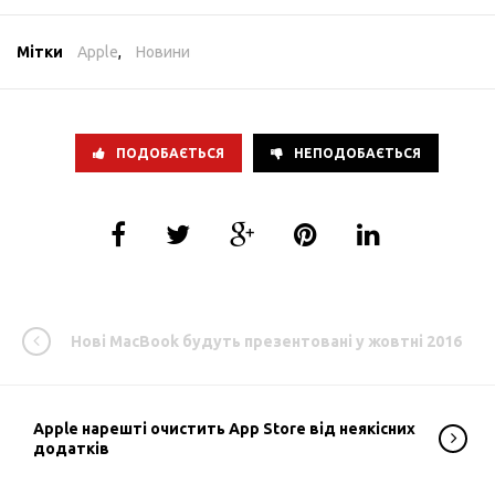
Мітки
Apple
,
Новини
ПОДОБАЄТЬСЯ
НЕПОДОБАЄТЬСЯ
Нові MacBook будуть презентовані у жовтні 2016
Apple нарешті очистить App Store від неякісних
додатків