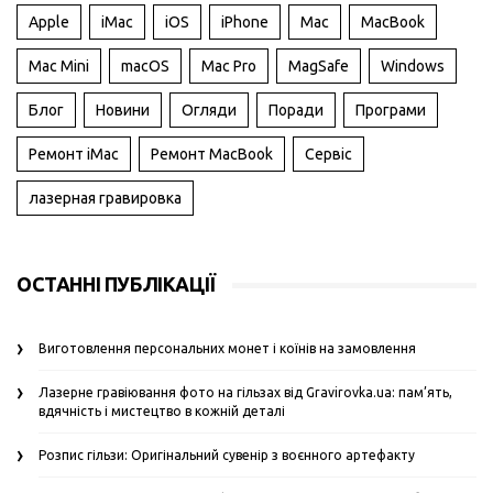
Apple
iMac
iOS
iPhone
Mac
MacBook
Mac Mini
macOS
Mac Pro
MagSafe
Windows
Блог
Новини
Огляди
Поради
Програми
Ремонт iMac
Ремонт MacBook
Сервіс
лазерная гравировка
ОСТАННІ ПУБЛІКАЦІЇ
Виготовлення персональних монет і коїнів на замовлення
Лазерне гравіювання фото на гільзах від Gravirovka.ua: пам’ять,
вдячність і мистецтво в кожній деталі
Розпис гільзи: Оригінальний сувенір з воєнного артефакту