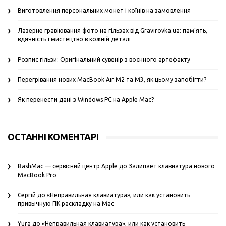
Виготовлення персональних монет і коїнів на замовлення
Лазерне гравіювання фото на гільзах від Gravirovka.ua: пам’ять,
вдячність і мистецтво в кожній деталі
Розпис гільзи: Оригінальний сувенір з воєнного артефакту
Перегрівання нових MacBook Air M2 та M3, як цьому запобігти?
Як перенести дані з Windows PC на Apple Mac?
ОСТАННІ КОМЕНТАРІ
BashMac — сервісний центр Apple
до
Залипает клавиатура нового
MacBook Pro
Сергій
до
«Неправильная клавиатура», или как установить
привычную ПК раскладку на Mac
Yura
до
«Неправильная клавиатура», или как установить