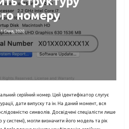
ить структуру
ого номеру
11 Січня, 2020
ЛЯДИ
РЕМОНТ MACBOOK
k?
Ремонт MacBook
кальний серійний номер. Цей ідентифікатор слугує
рації, дати випуску та ін. На даний момент, вся
ослідовністю символів. Досвідчені спеціалісти лише
 у системі), могли визначити його модель та рік