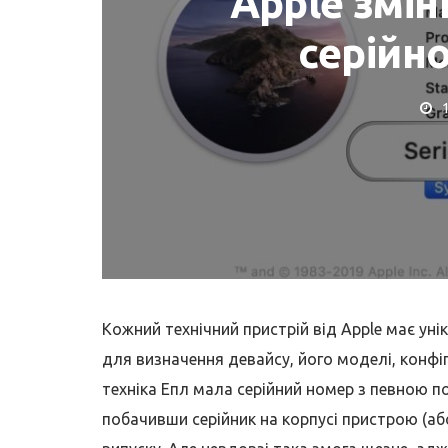
Apple змін
серійн
НА
КОРИСНІ ПОРАДИ ТА ОГ
у перегризанні
Де купити MacBoo
MagSafe!
Як перевірити?
Кожний технічний пристрій від Apple має уні
для визначення девайсу, його моделі, конфігу
техніка Епл мала серійний номер з певною п
побачивши серійник на корпусі пристрою (або