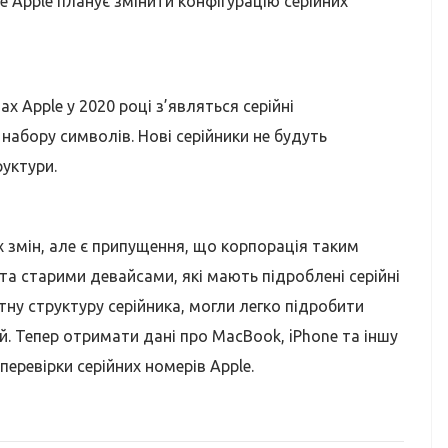
е Apple планує змінити конфігурацію серійних
х Apple у 2020 році з’являться серійні
набору символів. Нові серійники не будуть
руктури.
 змін, але є припущення, що корпорація таким
а старими девайсами, які мають підроблені серійні
ну структуру серійника, могли легко підробити
й. Тепер отримати дані про MacBook, iPhone та іншу
перевірки серійних номерів Apple.