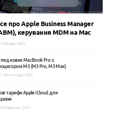
се про Apple Business Manager
ABM), керування MDM на Mac
4 Грудня, 2023
гляд нових MacBook Pro з
роцесором M3 (M3 Pro, M3 Max)
1 Листопада, 2023
ові тарифи Apple iCloud для
країни
20 Вересня, 2023