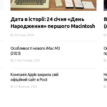
Дата в історії: 24 січня «День
В
Народження» першого Macintosh
(
24 Січня, 2024
Особливості нового iMac M3
О
(2023)
п
2 Листопада, 2023
Компанія Apple закрила свій
Н
офіційний сайт в Росії
У
12 Жовтня, 2023