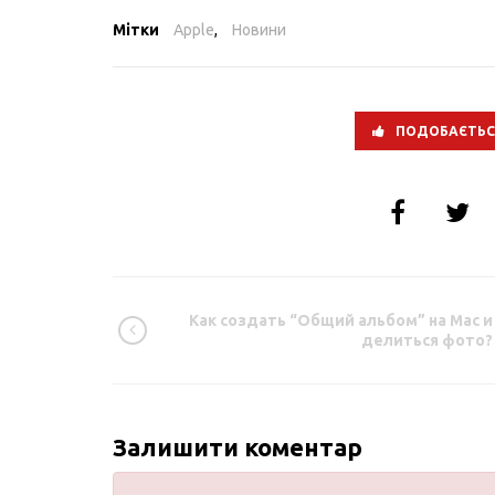
Мітки
Apple
,
Новини
ПОДОБАЄТЬС
Как создать “Общий альбом” на Mac и
делиться фото?
Залишити коментар