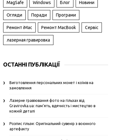
MagSafe
Windows
Блог
Новини
Огляди
Поради
Програми
Ремонт iMac
Ремонт MacBook
Сервіс
лазерная гравировка
ОСТАННІ ПУБЛІКАЦІЇ
Виготовлення персональних монет і коїнів на
замовлення
Лазерне гравіювання фото на гільзах від
Gravirovka.ua: пам’ять, вдячність і мистецтво в
кожній деталі
Розпис гільзи: Оригінальний сувенір з воєнного
артефакту