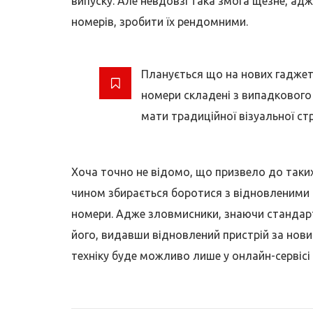
випуску. Але невдовзі така змога щезне, адж
номерів, зробити їх рендомними.
Планується що на нових гаджета
номери складені з випадкового 
мати традиційної візуальної ст
Хоча точно не відомо, що призвело до таких
чином збирається боротися з відновленими т
номери. Адже зловмисники, знаючи стандарт
його, видавши відновлений пристрій за нови
техніку буде можливо лише у онлайн-сервісі 