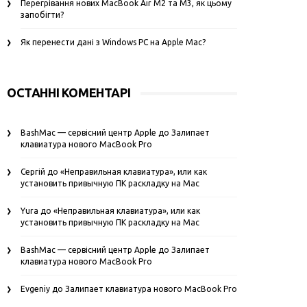
Перегрівання нових MacBook Air M2 та M3, як цьому
запобігти?
Як перенести дані з Windows PC на Apple Mac?
ОСТАННІ КОМЕНТАРІ
BashMac — сервісний центр Apple
до
Залипает
клавиатура нового MacBook Pro
Сергій
до
«Неправильная клавиатура», или как
установить привычную ПК раскладку на Mac
Yura
до
«Неправильная клавиатура», или как
установить привычную ПК раскладку на Mac
BashMac — сервісний центр Apple
до
Залипает
клавиатура нового MacBook Pro
Evgeniy
до
Залипает клавиатура нового MacBook Pro