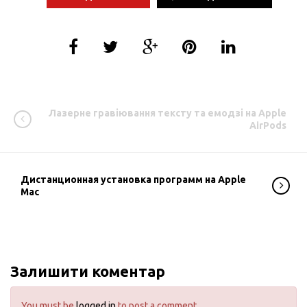
Лазерне гравіювання тексту та емодзі на Apple
AirPods
Дистанционная установка программ на Apple
Mac
Залишити коментар
You must be
logged in
to post a comment.