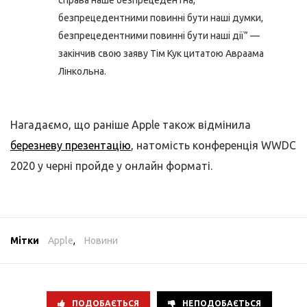
справа наше безпрецедентна,
безпрецедентними повинні бути наші думки,
безпрецедентними повинні бути наші дії” —
закінчив свою заяву Тім Кук цитатою Авраама
Лінкольна.
Нагадаємо, що раніше Apple також відмінила
березневу презентацію
, натомість конференція WWDC
2020 у черні пройде у онлайн форматі.
Мітки
Apple
,
Новини
ПОДОБАЄТЬСЯ
НЕПОДОБАЄТЬСЯ