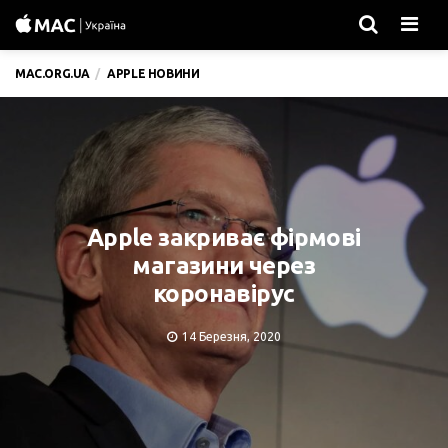
Men
MAC.ORG.UA
APPLE НОВИНИ
Apple закриває фірмові
магазини через
коронавірус
14 Березня, 2020