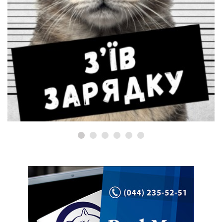
КОРИСНІ ПОРАД
регризанні дроту
Де купити Mac
перевірити?