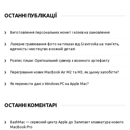
ОСТАННІ ПУБЛІКАЦІЇ
Виготовлення персональних монет і коїнів на замовлення
Лазерне гравіювання фото на гільзах від Gravirovka.ua: пам’ять,
вдячність і мистецтво в кожній деталі
Розпис гільзи: Оригінальний сувенір з воєнного артефакту
Перегрівання нових MacBook Air M2 та M3, як цьому запобігти?
Як перенести дані з Windows PC на Apple Mac?
ОСТАННІ КОМЕНТАРІ
BashMac — сервісний центр Apple
до
Залипает клавиатура нового
MacBook Pro