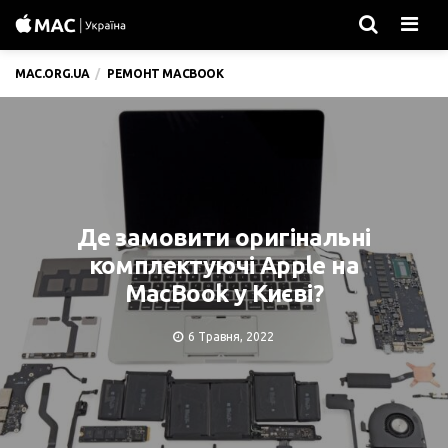
Men
MAC.ORG.UA
РЕМОНТ MACBOOK
Де замовити оригінальні
комплектуючі Apple на
MacBook у Києві?
6 Травня, 2022