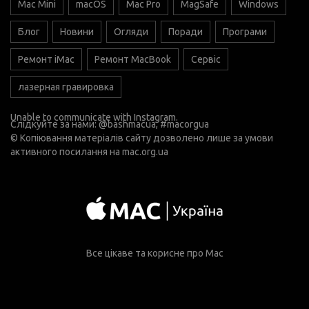
Mac Mini
macOS
Mac Pro
MagSafe
Windows
Блог
Новини
Огляди
Поради
Програми
Ремонт iMac
Ремонт MacBook
Сервіс
лазерная гравировка
Unable to communicate with Instagram.
Слідкуйте за нами:
@bashmacua
, #macorgua
© Копіювання матеріалів сайту дозволено лише за умови
активного посилання на
mac.org.ua
Все цікаве та корисне про Mac