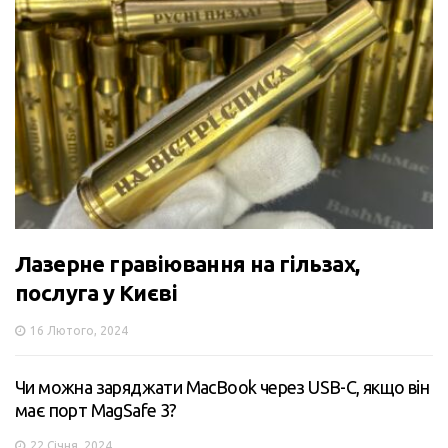
Лазерне гравіювання на гільзах,
послуга у Києві
16 Лютого, 2024
Чи можна заряджати MacBook через USB-C, якщо він
має порт MagSafe 3?
22 Січня, 2024