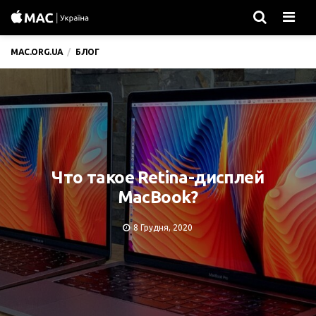
Men
MAC.ORG.UA
БЛОГ
Что такое Retina-дисплей
MacBook?
8 Грудня, 2020