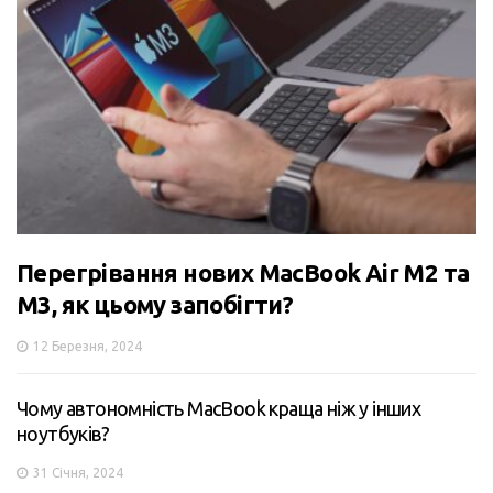
Перегрівання нових MacBook Air M2 та
M3, як цьому запобігти?
12 Березня, 2024
Чому автономність MacBook краща ніж у інших
ноутбуків?
31 Січня, 2024