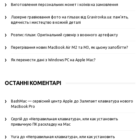
Виготовлення персональних монет і коїнів на замовлення
Лазерне гравіювання фото на гільзах від Gravirovka.ua: пам’ять,
вдячність і мистецтво в кожній деталі
Розпис гільзи: Оригінальний сувенір з воєнного артефакту
Перегрівання нових MacBook Air M2 та M3, як цьому запобігти?
Як перенести дані з Windows PC на Apple Mac?
ОСТАННІ КОМЕНТАРІ
BashMac — сервісний центр Apple
до
Залипает клавиатура нового
MacBook Pro
Сергій
до
«Неправильная клавиатура», или как установить
привычную ПК раскладку на Mac
Yura
до
«Неправильная клавиатура», или как установить