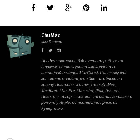
ChuMac
Mac Блогер
Профессиональный дегустатор яблок со
стажем, адепт культа «маководов» и
последний из клана MacCloud. Расскажу как
готовить повидло, кто бросил яблоко на
голову Ньютона, а также все об iMac,
MacBook, Mac Pro, Mac mini, iPad, iPhone!
Новости, обзоры, советы по использованию и
ремонту Apple, естественно прямо из
Купертино.