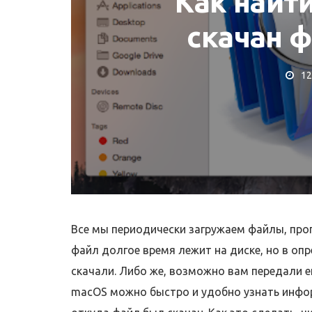
Как найт
скачан ф
12
КОРИСНІ ПОРАДИ ТА ОГ
 IMAC
Де купити MacBoo
 iMac
Як перевірити?
Все мы периодически загружаем файлы, прогр
файл долгое время лежит на диске, но в о
скачали. Либо же, возможно вам передали е
macOS можно быстро и удобно узнать инфор