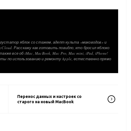
густатор яблок со стажем, адепт культа «маководов» и
cCloud. Расскажу как готовить повидло, кто бросил яблоко
акже все об iMac, MacBook, Mac Pro, Mac mini, iPad, iPhone!
еты по использованию и ремонту Apple, естественно прямо
Перенос данных и настроек со
старого на новый MacBook