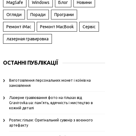
MagSafe
Windows
Блог
Новини
Огляди
Поради
Програми
Ремонт iMac
Ремонт MacBook
Сервіс
лазерная гравировка
ОСТАННІ ПУБЛІКАЦІЇ
Виготовлення персональних монет і коїнів на
замовлення
Лазерне гравіювання фото на гільзах від
Gravirovka.ua: пам’ять, вдячність і мистецтво в
кожній деталі
Розпис гільзи: Оригінальний сувенір з воєнного
артефакту