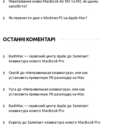
Перегрівання нових MacBook Air M2 та M3, як цьому
запобігти?
Як перенести дані з Windows PC на Apple Mac?
ОСТАННІ КОМЕНТАРІ
BashMac — сервісний центр Apple
до
Залипает
клавиатура нового MacBook Pro
Сергій
до
«Неправильная клавиатура», или как
установить привычную ПК раскладку на Mac
Yura
до
«Неправильная клавиатура», или как
установить привычную ПК раскладку на Mac
BashMac — сервісний центр Apple
до
Залипает
клавиатура нового MacBook Pro
Evgeniy
до
Залипает клавиатура нового MacBook Pro