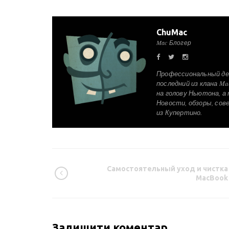
ChuMac
Mac Блогер
Профессиональный де
последний из клана Ma
на голову Ньютона, а т
Новости, обзоры, сов
из Купертино.
Самостоятельный уход и чистка
MacBook
Залишити коментар