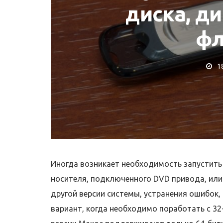
диска, д
ф
1
 IMAC
РЕМОНТ MACBOOK
 iMac
Ремонт MacBook
Иногда возникает необходимость запустить
носителя, подключенного DVD привода, или
другой версии системы, устранения ошибок,
вариант, когда необходимо поработать с 32