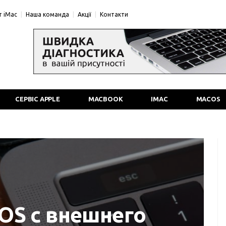
 iMac
Наша команда
Акції
Контакти
СЕРВІС APPLE
MACBOOK
IMAC
MACOS
OS с внешнего