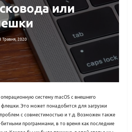
исковода или
лешки
СЕРВІСНИЙ ЦЕНТР APPLE
8 Травня, 2020
Відновлення даних з
жорсткого диску,
флешки, SD
 операционную систему macOS с внешнего
 флешки. Это может понадобится для загрузки
 проблем с совместимостью и т.д. Возможен также
-битными программами, в то время как последние