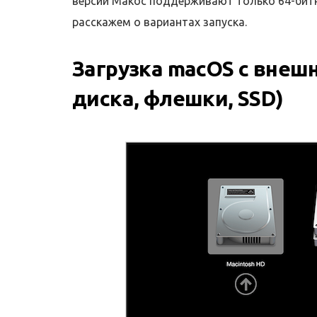
версии Макос поддерживают только 64-битны
расскажем о вариантах запуска.
Загрузка macOS с внеш
диска, флешки, SSD)