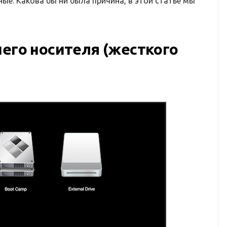
е. Какова бы ни была причина, в этой статье мы
него носителя (жесткого