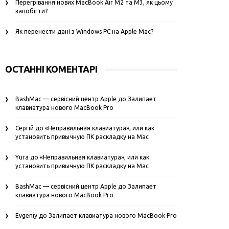
Перегрівання нових MacBook Air M2 та M3, як цьому
запобігти?
Як перенести дані з Windows PC на Apple Mac?
ОСТАННІ КОМЕНТАРІ
BashMac — сервісний центр Apple
до
Залипает
клавиатура нового MacBook Pro
Сергій
до
«Неправильная клавиатура», или как
установить привычную ПК раскладку на Mac
Yura
до
«Неправильная клавиатура», или как
установить привычную ПК раскладку на Mac
BashMac — сервісний центр Apple
до
Залипает
клавиатура нового MacBook Pro
Evgeniy
до
Залипает клавиатура нового MacBook Pro