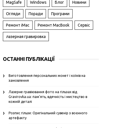
MagSafe
Windows
Блог
Новини
Огляди
Поради
Програми
Ремонт iMac
Ремонт MacBook
Сервіс
лазерная гравировка
ОСТАННІ ПУБЛІКАЦІЇ
Виготовлення персональних монет і коїнів на
замовлення
Лазерне гравіювання фото на гільзах від
Gravirovka.ua: пам’ять, вдячність і мистецтво в
кожній деталі
Розпис гільзи: Оригінальний сувенір з воєнного
артефакту