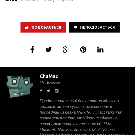
ПОДОБАЄТЬСЯ
НЕПОДОБАЄТЬСЯ
ChuMac
Mac Блогер
Профессиональный дегустатор яблок со
стажем, адепт культа «маководов» и
последний из клана MacCloud. Расскажу как
готовить повидло, кто бросил яблоко на
голову Ньютона, а также все об iMac,
MacBook, Mac Pro, Mac mini, iPad, iPhone!
Новости, обзоры, советы по использованию и