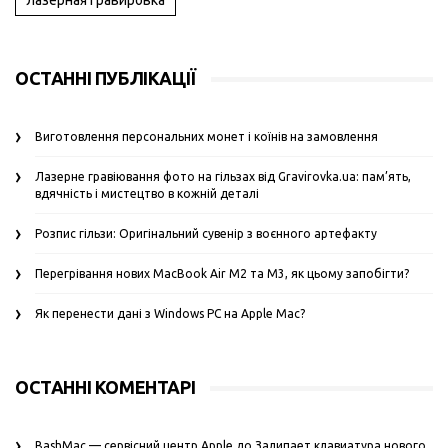
ОСТАННІ ПУБЛІКАЦІЇ
Виготовлення персональних монет і коїнів на замовлення
Лазерне гравіювання фото на гільзах від Gravirovka.ua: пам’ять,
вдячність і мистецтво в кожній деталі
Розпис гільзи: Оригінальний сувенір з воєнного артефакту
Перегрівання нових MacBook Air M2 та M3, як цьому запобігти?
Як перенести дані з Windows PC на Apple Mac?
ОСТАННІ КОМЕНТАРІ
BashMac — сервісний центр Apple
до
Залипает клавиатура нового