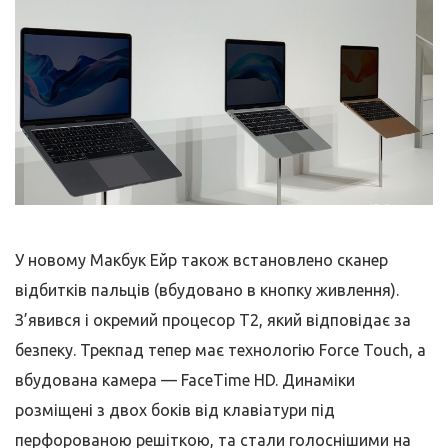
У новому Макбук Ейр також встановлено сканер
відбитків пальців (вбудовано в кнопку живлення).
З’явився і окремий процесор T2, який відповідає за
безпеку. Трекпад тепер має технологію Force Touch, а
вбудована камера — FaceTime HD. Динаміки
розміщені з двох боків від клавіатури під
перфорованою решіткою, та стали голоснішими на