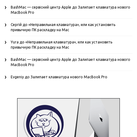
BashMac — сервісний центр Apple
до
Залипает клавиатура нового
MacBook Pro
Сергій
до
«Неправильная клавиатура», или как установить
привычную ПК раскладку на Mac
Yura
до
«Неправильная клавиатура», или как установить
привычную ПК раскладку на Mac
BashMac — сервісний центр Apple
до
Залипает клавиатура нового
MacBook Pro
Evgeniy
до
Залипает клавиатура нового MacBook Pro