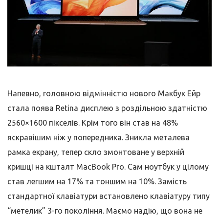
Напевно, головною відмінністю нового Макбук Ейр
стала поява Retina дисплею з роздільною здатністю
2560×1600 пікселів. Крім того він став на 48%
яскравішим ніж у попередника. Зникла металева
рамка екрану, тепер скло змонтоване у верхній
кришці на кшталт MacBook Pro. Сам ноутбук у цілому
став легшим на 17% та тоншим на 10%. Замість
стандартної клавіатури встановлено клавіатуру типу
“метелик” 3-го покоління. Маємо надію, що вона не