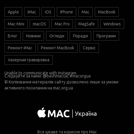
Apple
iMac
iOS
iPhone
Mac
MacBook
Mac Mini
macOS
Mac Pro
MagSafe
Windows
Блог
Новини
Огляди
Поради
Програми
Ремонт iMac
Ремонт MacBook
Сервіс
лазерная гравировка
Unable to communicate with Instagram.
Слідкуйте за нами:
@bashmacua
, #macorgua
© Копіювання матеріалів сайту дозволено лише за умови
активного посилання на
mac.org.ua
Все цікаве та корисне про Mac