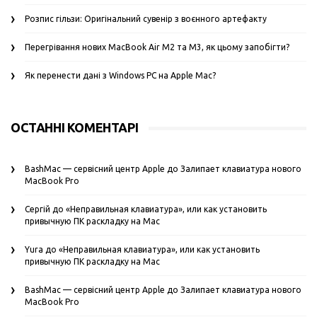
Розпис гільзи: Оригінальний сувенір з воєнного артефакту
Перегрівання нових MacBook Air M2 та M3, як цьому запобігти?
Як перенести дані з Windows PC на Apple Mac?
ОСТАННІ КОМЕНТАРІ
BashMac — сервісний центр Apple
до
Залипает клавиатура нового
MacBook Pro
Сергій
до
«Неправильная клавиатура», или как установить
привычную ПК раскладку на Mac
Yura
до
«Неправильная клавиатура», или как установить
привычную ПК раскладку на Mac
BashMac — сервісний центр Apple
до
Залипает клавиатура нового
MacBook Pro