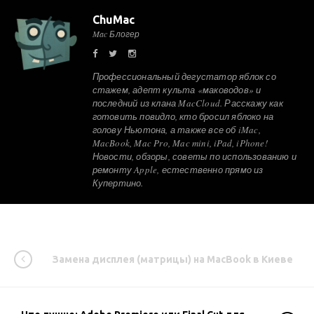
ChuMac
Mac Блогер
Профессиональный дегустатор яблок со
стажем, адепт культа «маководов» и
последний из клана MacCloud. Расскажу как
готовить повидло, кто бросил яблоко на
голову Ньютона, а также все об iMac,
MacBook, Mac Pro, Mac mini, iPad, iPhone!
Новости, обзоры, советы по использованию и
ремонту Apple, естественно прямо из
Купертино.
Замена дисплея (матрицы) на MacBook в Киеве