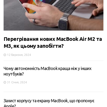
Перегрівання нових MacBook Air M2 та
M3, як цьому запобігти?
12 Березня, 2024
Чому автономність MacBook краща ніж у інших
ноутбуків?
31 Січня, 2024
Захист корпусу та екрану MacBook, що пропонує
Apple?