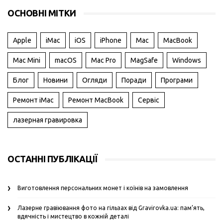
ОСНОВНІ МІТКИ
Apple
iMac
iOS
iPhone
Mac
MacBook
Mac Mini
macOS
Mac Pro
MagSafe
Windows
Блог
Новини
Огляди
Поради
Програми
Ремонт iMac
Ремонт MacBook
Сервіс
лазерная гравировка
ОСТАННІ ПУБЛІКАЦІЇ
Виготовлення персональних монет і коїнів на замовлення
Лазерне гравіювання фото на гільзах від Gravirovka.ua: пам’ять,
вдячність і мистецтво в кожній деталі