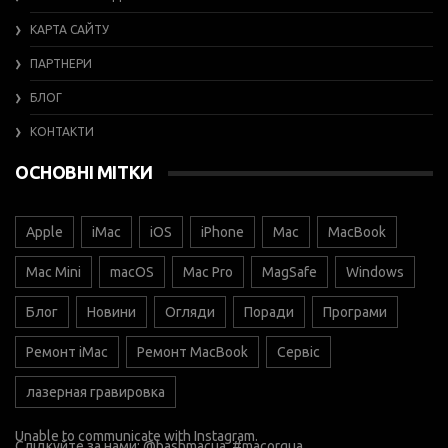
КАРТА САЙТУ
ПАРТНЕРИ
БЛОГ
КОНТАКТИ
ОСНОВНІ МІТКИ
Apple
iMac
iOS
iPhone
Mac
MacBook
Mac Mini
macOS
Mac Pro
MagSafe
Windows
Блог
Новини
Огляди
Поради
Програми
Ремонт iMac
Ремонт MacBook
Сервіс
лазерная гравировка
Unable to communicate with Instagram.
Слідкуйте за нами:
@bashmacua
, #macorgua